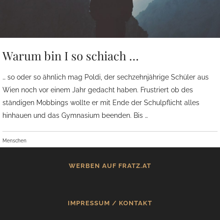
Warum bin I so schiach …
… so oder so ähnlich mag Poldi, der sechzehnjährige Schüler aus
Wien noch vor einem Jahr gedacht haben. Frustriert ob des
ständigen Mobbings wollte er mit Ende der Schulpflicht alles
hinhauen und das Gymnasium beenden. Bis …
Menschen
WERBEN AUF FRATZ.AT
IMPRESSUM / KONTAKT