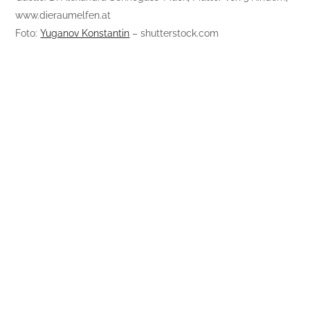
www.dieraumelfen.at
Foto:
Yuganov Konstantin
– shutterstock.com
Posts
Ein Nest für Kleine
navigation
Achtung! Fratz betritt die Gefahrenzone
RELATED STORIES
TIPPS