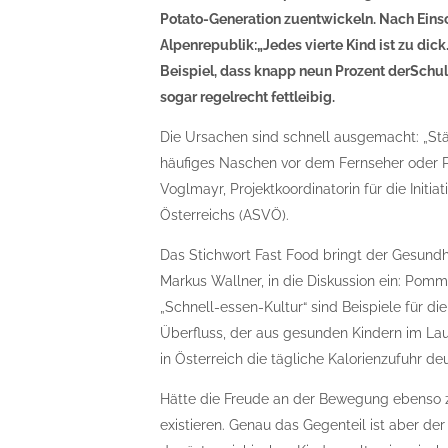
Potato-Generation zuentwickeln. Nach Einschä
Alpenrepublik:„Jedes vierte Kind ist zu dic
Beispiel, dass knapp neun Prozent derSchul
sogar regelrecht fettleibig.
Die Ursachen sind schnell ausgemacht: „S
häufiges Naschen vor dem Fernseher oder P
Voglmayr, Projektkoordinatorin für die Initi
Österreichs (ASVÖ).
Das Stichwort Fast Food bringt der Gesundh
Markus Wallner, in die Diskussion ein: Pomm
„Schnell-essen-Kultur“ sind Beispiele für d
Überfluss, der aus gesunden Kindern im Lauf
in Österreich die tägliche Kalorienzufuhr deu
Hätte die Freude an der Bewegung ebenso
existieren. Genau das Gegenteil ist aber de