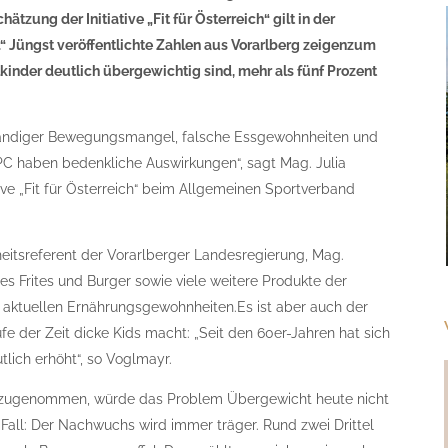
tzung der Initiative „Fit für Österreich“ gilt in der
k.“ Jüngst veröffentlichte Zahlen aus Vorarlberg zeigenzum
kinder deutlich übergewichtig sind, mehr als fünf Prozent
tändiger Bewegungsmangel, falsche Essgewohnheiten und
C haben bedenkliche Auswirkungen“, sagt Mag. Julia
ative „Fit für Österreich“ beim Allgemeinen Sportverband
eitsreferent der Vorarlberger Landesregierung, Mag.
es Frites und Burger sowie viele weitere Produkte der
ie aktuellen Ernährungsgewohnheiten.Es ist aber auch der
e der Zeit dicke Kids macht: „Seit den 60er-Jahren hat sich
tlich erhöht“, so Voglmayr.
 zugenommen, würde das Problem Übergewicht heute nicht
r Fall: Der Nachwuchs wird immer träger. Rund zwei Drittel