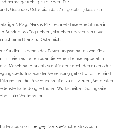
und normalgewichtig zu bleiben“. Die
onds Gesundes Österreich das Ziel gesetzt, „dass sich
etätigen“. Mag. Markus Mikl rechnet diese eine Stunde in
000 Schritte pro Tag gehen. „Mädchen erreichen in etwa
 nüchterne Bilanz für Österreich.
ber Studien, in denen das Bewegungsverhalten von Kids
hr im Freien aufhalten oder die keinen Fernsehapparat in
hr.“ Manchmal braucht es dafür aber doch den einen oder
gungsbedürfnis aus der Versenkung geholt wird. Hier sind
stützung, um die Bewegungsmuffel zu aktivieren. „Am besten
edenste Bälle, Jongliertücher, Wurfscheiben, Springseile,
 Mag. Julia Voglmayr auf.
hutterstock.com,
Sergey Novikov
/Shutterstock.com