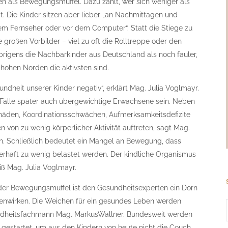
en als Bewegungsmuffel. Dazu zählt, wer sich weniger als
gt. Die Kinder sitzen aber lieber „an Nachmittagen und
Fernseher oder vor dem Computer“. Statt die Stiege zu
e großen Vorbilder – viel zu oft die Rolltreppe oder den
brigens die Nachbarkinder aus Deutschland als noch fauler,
hohen Norden die aktivsten sind.
dheit unserer Kinder negativ“, erklärt Mag. Julia Voglmayr.
r Fälle später auch übergewichtige Erwachsene sein. Neben
äden, Koordinationsschwächen, Aufmerksamkeitsdefizite
 von zu wenig körperlicher Aktivität auftreten, sagt Mag.
. Schließlich bedeutet ein Mangel an Bewegung, dass
rhaft zu wenig belastet werden. Der kindliche Organismus
eiß Mag. Julia Voglmayr.
 der Bewegungsmuffel ist den Gesundheitsexperten ein Dorn
enwirken. Die Weichen für ein gesundes Leben werden
sundheitsfachmann Mag. MarkusWallner. Bundesweit werden
estartet, um aus den Kindern von heute nicht die Couch-