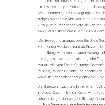
der österreichischen Kinder gelten inzwisch
ein- bis zweimal pro Monat sportlich betäti
Wochenenden nahezu bewegungslos vor dem 
steigen, wählen die Kids von heute – wie ihr
Aufzug. Im europäischen Vergleich gelten ü
während die skandinavischen Kids aus dem 
„Der Bewegungsmangel beeinflusst die Gesun
Fette Kinder werden in rund 80 Prozent de
dem Übergewicht können auch Haltungssch
und Agressionsverhalten als mögliche Folgen
Markus Mikl vom Fonds Gesundes Österreich
Muskeln, Bänder, Gelenke und Knochen daue
könne sich dann nicht richtig entwickeln, w
Die aktuelle Entwicklung hin zu einem Volk
im Auge. „Diesem Trend müssen wir entgeg
schon in jungen Jahren gestellt“, sagt Ge
deshalb Programme durchgeführt oder neu g