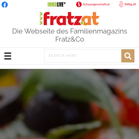
Die Webseite des Familienmagazins
Fratz&Co