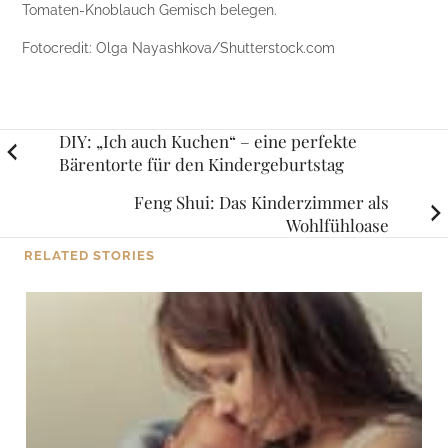
Tomaten-Knoblauch Gemisch belegen.
Fotocredit: Olga Nayashkova/Shutterstock.com
Posts
DIY: „Ich auch Kuchen“ – eine perfekte
Bärentorte für den Kindergeburtstag
navigation
Feng Shui: Das Kinderzimmer als
Wohlfühloase
RELATED STORIES