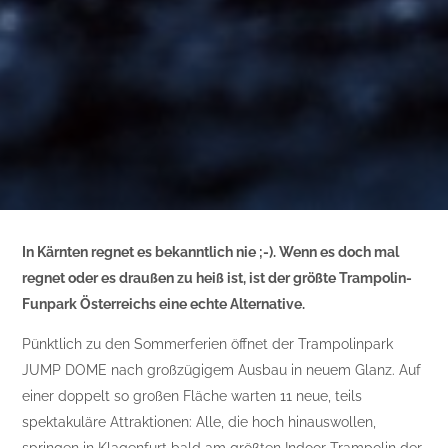
In Kärnten regnet es bekanntlich nie ;-). Wenn es doch mal
regnet oder es draußen zu heiß ist, ist der größte Trampolin-
Funpark Österreichs eine echte Alternative.
Pünktlich zu den Sommerferien öffnet der Trampolinpark
JUMP DOME nach großzügigem Ausbau in neuem Glanz. Auf
einer doppelt so großen Fläche warten 11 neue, teils
spektakuläre Attraktionen: Alle, die hoch hinauswollen,