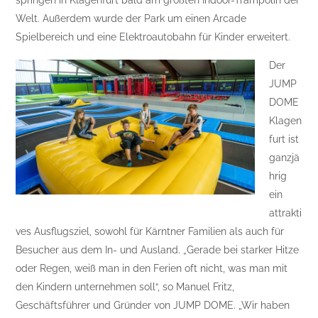
springen in Klagenfurt bald am größten Indoor-Trampolin der
Welt. Außerdem wurde der Park um einen Arcade
Spielbereich und eine Elektroautobahn für Kinder erweitert.
Der
JUMP
DOME
Klagen
furt ist
ganzjä
hrig
ein
attrakti
ves Ausflugsziel, sowohl für Kärntner Familien als auch für
Besucher aus dem In- und Ausland. „Gerade bei starker Hitze
oder Regen, weiß man in den Ferien oft nicht, was man mit
den Kindern unternehmen soll“, so Manuel Fritz,
Geschäftsführer und Gründer von JUMP DOME. „Wir haben