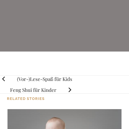
Posts
(Vor-)Lese-Spaß für Kids
navigation
Feng Shui für Kinder
RELATED STORIES