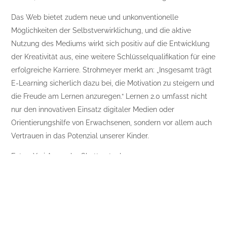
Das Web bietet zudem neue und unkonventionelle
Möglichkeiten der Selbstverwirklichung, und die aktive
Nutzung des Mediums wirkt sich positiv auf die Entwicklung
der Kreativität aus, eine weitere Schlüsselqualifikation für eine
erfolgreiche Karriere. Strohmeyer merkt an: „Insgesamt trägt
E-Learning sicherlich dazu bei, die Motivation zu steigern und
die Freude am Lernen anzuregen.“ Lernen 2.0 umfasst nicht
nur den innovativen Einsatz digitaler Medien oder
Orientierungshilfe von Erwachsenen, sondern vor allem auch
Vertrauen in das Potenzial unserer Kinder.
Fotos: Yuri Arcurs by Shutterstock.coma
Posts
Bin dann mal im Netz
navigation
Gut und Gesund