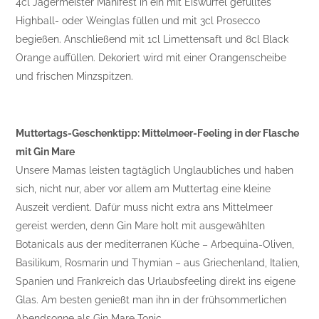
4cl Jägermeister Manifest in ein mit Eiswürfel gefülltes
Highball- oder Weinglas füllen und mit 3cl Prosecco
begießen. Anschließend mit 1cl Limettensaft und 8cl Black
Orange auffüllen. Dekoriert wird mit einer Orangenscheibe
und frischen Minzspitzen.
Muttertags-Geschenktipp: Mittelmeer-Feeling in der Flasche
mit Gin Mare
Unsere Mamas leisten tagtäglich Unglaubliches und haben
sich, nicht nur, aber vor allem am Muttertag eine kleine
Auszeit verdient. Dafür muss nicht extra ans Mittelmeer
gereist werden, denn Gin Mare holt mit ausgewählten
Botanicals aus der mediterranen Küche – Arbequina-Oliven,
Basilikum, Rosmarin und Thymian – aus Griechenland, Italien,
Spanien und Frankreich das Urlaubsfeeling direkt ins eigene
Glas. Am besten genießt man ihn in der frühsommerlichen
Abendsonne als Gin Mare Tonic.