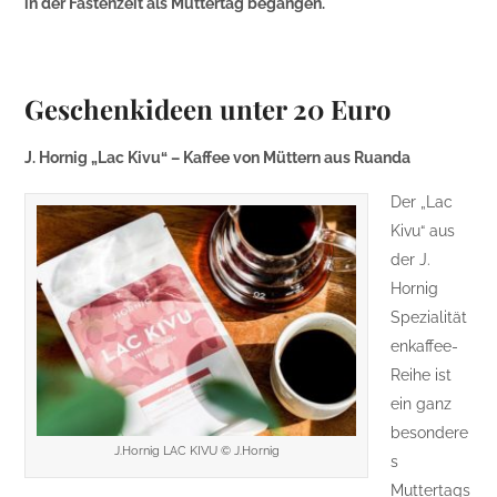
in der Fastenzeit als Muttertag begangen.
Geschenkideen unter 20 Euro
J. Hornig „Lac Kivu“ – Kaffee von Müttern aus Ruanda
Der „Lac
Kivu“ aus
der J.
Hornig
Spezialität
enkaffee-
Reihe ist
ein ganz
besondere
J.Hornig LAC KIVU © J.Hornig
s
Muttertags