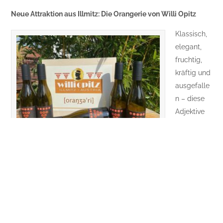
Neue Attraktion aus Illmitz: Die Orangerie von Willi Opitz
Klassisch,
elegant,
fruchtig,
kräftig und
ausgefalle
n – diese
Adjektive
beschreibe
n nicht nur
Orangerie von Willi Opitz © Willi Opitz
den
Frühling,
sondern auch die neuen Orange Weine, die als exklusives
Weinpackage „[oraŋʒəˈri]“ (Lautschrift für „Orangerie“) des
Illmitzer Winzers Willi Opitz ab 25. März erstmals in limitierter
Stückzahl erhältlich sind. Die sogenannte [oraŋʒəˈri]