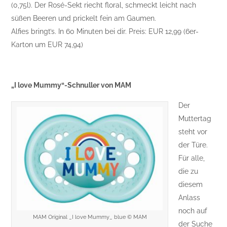
(0,75l). Der Rosé-Sekt riecht floral, schmeckt leicht nach
süßen Beeren und prickelt fein am Gaumen.
Alfies bringt’s. In 60 Minuten bei dir. Preis: EUR 12,99 (6er-
Karton um EUR 74,94)
„I love Mummy“-Schnuller von MAM
Der
Muttertag
steht vor
der Türe.
Für alle,
die zu
diesem
Anlass
noch auf
MAM Original _I love Mummy_ blue © MAM
der Suche