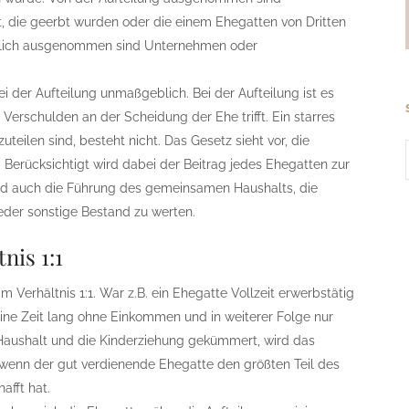
, die geerbt wurden oder die einem Ehegatten von Dritten
nzlich ausgenommen sind Unternehmen oder
i der Aufteilung unmaßgeblich. Bei der Aufteilung ist es
erschulden an der Scheidung der Ehe trifft. Ein starres
eilen sind, besteht nicht. Das Gesetz sieht vor, die
n. Berücksichtigt wird dabei der Beitrag jedes Ehegatten zur
nd auch die Führung des gemeinsamen Haushalts, die
jeder sonstige Bestand zu werten.
nis 1:1
im Verhältnis 1:1. War z.B. ein Ehegatte Vollzeit erwerbstätig
eine Zeit lang ohne Einkommen und in weiterer Folge nur
n Haushalt und die Kinderziehung gekümmert, wird das
h wenn der gut verdienende Ehegatte den größten Teil des
afft hat.