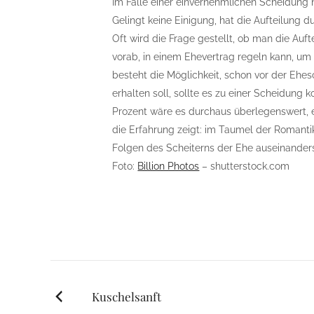
Im Falle einer einvernehmlichen Scheidung h
Gelingt keine Einigung, hat die Aufteilung d
Oft wird die Frage gestellt, ob man die Au
vorab, in einem Ehevertrag regeln kann, um 
besteht die Möglichkeit, schon vor der Ehe
erhalten soll, sollte es zu einer Scheidung
Prozent wäre es durchaus überlegenswert, e
die Erfahrung zeigt: im Taumel der Romanti
Folgen des Scheiterns der Ehe auseinander
Foto:
Billion Photos
– shutterstock.com
Posts
Kuschelsanft