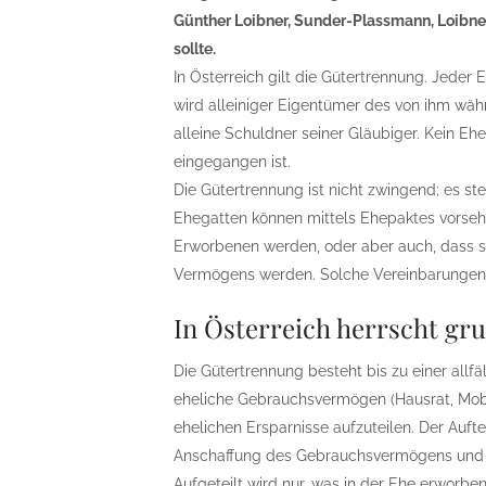
Günther Loibner, Sunder-Plassmann, Loibne
sollte.
In Österreich gilt die Gütertrennung. Jede
wird alleiniger Eigentümer des von ihm wä
alleine Schuldner seiner Gläubiger. Kein Eh
eingegangen ist.
Die Gütertrennung ist nicht zwingend; es st
Ehegatten können mittels Ehepaktes vorse
Erworbenen werden, oder aber auch, dass 
Vermögens werden. Solche Vereinbarungen si
In Österreich herrscht gr
Die Gütertrennung besteht bis zu einer allf
eheliche Gebrauchsvermögen (Hausrat, Mobil
ehelichen Ersparnisse aufzuteilen. Der Auft
Anschaffung des Gebrauchsvermögens und 
Aufgeteilt wird nur, was in der Ehe erwor