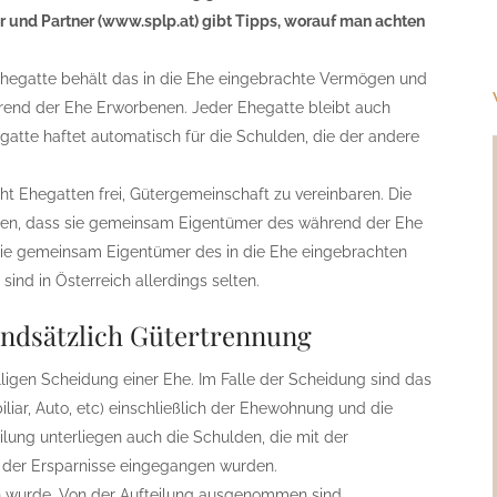
r und Partner (www.splp.at) gibt Tipps, worauf man achten
r Ehegatte behält das in die Ehe eingebrachte Vermögen und
hrend der Ehe Erworbenen. Jeder Ehegatte bleibt auch
egatte haftet automatisch für die Schulden, die der andere
eht Ehegatten frei, Gütergemeinschaft zu vereinbaren. Die
hen, dass sie gemeinsam Eigentümer des während der Ehe
sie gemeinsam Eigentümer des in die Ehe eingebrachten
nd in Österreich allerdings selten.
undsätzlich Gütertrennung
älligen Scheidung einer Ehe. Im Falle der Scheidung sind das
iar, Auto, etc) einschließlich der Ehewohnung und die
eilung unterliegen auch die Schulden, die mit der
der Ersparnisse eingegangen wurden.
ben wurde. Von der Aufteilung ausgenommen sind