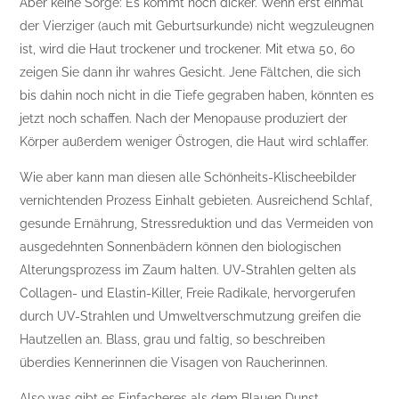
Aber keine Sorge: Es kommt noch dicker. Wenn erst einmal
der Vierziger (auch mit Geburtsurkunde) nicht wegzuleugnen
ist, wird die Haut trockener und trockener. Mit etwa 50, 60
zeigen Sie dann ihr wahres Gesicht. Jene Fältchen, die sich
bis dahin noch nicht in die Tiefe gegraben haben, könnten es
jetzt noch schaffen. Nach der Menopause produziert der
Körper außerdem weniger Östrogen, die Haut wird schlaffer.
Wie aber kann man diesen alle Schönheits-Klischeebilder
vernichtenden Prozess Einhalt gebieten. Ausreichend Schlaf,
gesunde Ernährung, Stressreduktion und das Vermeiden von
ausgedehnten Sonnenbädern können den biologischen
Alterungsprozess im Zaum halten. UV-Strahlen gelten als
Collagen- und Elastin-Killer, Freie Radikale, hervorgerufen
durch UV-Strahlen und Umweltverschmutzung greifen die
Hautzellen an. Blass, grau und faltig, so beschreiben
überdies Kennerinnen die Visagen von Raucherinnen.
Also was gibt es Einfacheres als dem Blauen Dunst