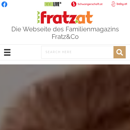
Die Webseite des Familienmagazins
Fratz&Co