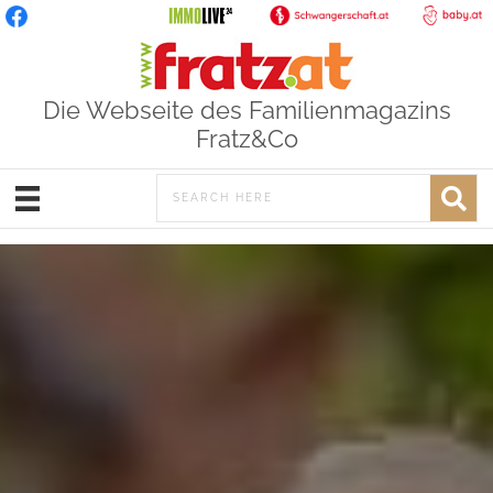
Die Webseite des Familienmagazins
Fratz&Co