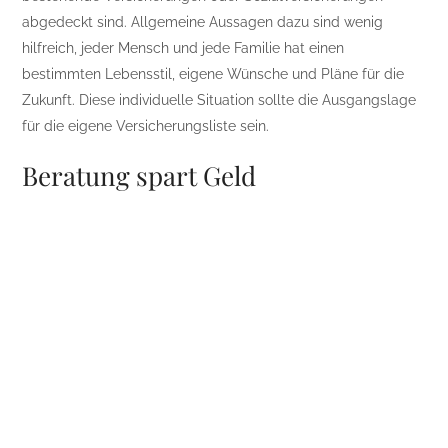
abgedeckt sind. Allgemeine Aussagen dazu sind wenig
hilfreich, jeder Mensch und jede Familie hat einen
bestimmten Lebensstil, eigene Wünsche und Pläne für die
Zukunft. Diese individuelle Situation sollte die Ausgangslage
für die eigene Versicherungsliste sein.
Beratung spart Geld
In dieser Situation ist es sinnvoll, einen Experten zu Rate zu
ziehen. Laut Daniela Ebeert muss man dabei auch nicht allzu
große Bedenken haben, an ignorante Keiler zu geraten:
„Sämtliche Versicherungsvermittler, egal ob angestellte
Außendienstmitarbeiter der Versicherungsunternehmen,
Makler oder Versicherungsagenten, absolvieren eine intensive
Schulung und bilden sich über die Entwicklungen des
Marktes laufend weiter. Wohin ich mich wende, ist also
letztlich Geschmackssache.“ Sich beraten zu lassen hilft auch