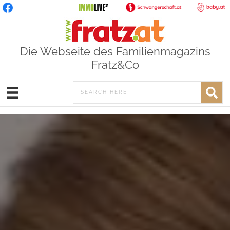
Die Webseite des Familienmagazins
Fratz&Co