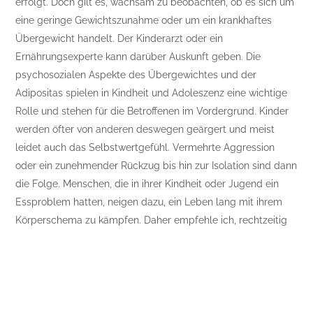
erfolgt. Doch gilt es, wachsam zu beobachten, ob es sich um
eine geringe Gewichtszunahme oder um ein krankhaftes
Übergewicht handelt. Der Kinderarzt oder ein
Ernährungsexperte kann darüber Auskunft geben. Die
psychosozialen Aspekte des Übergewichtes und der
Adipositas spielen in Kindheit und Adoleszenz eine wichtige
Rolle und stehen für die Betroffenen im Vordergrund. Kinder
werden öfter von anderen deswegen geärgert und meist
leidet auch das Selbstwertgefühl. Vermehrte Aggression
oder ein zunehmender Rückzug bis hin zur Isolation sind dann
die Folge. Menschen, die in ihrer Kindheit oder Jugend ein
Essproblem hatten, neigen dazu, ein Leben lang mit ihrem
Körperschema zu kämpfen. Daher empfehle ich, rechtzeitig
Rat einzuholen um rasch Maßnahmen ergreifen zu können
und damit dem Kind oder Jugendlichen ein gesundes
Heranwachsen zu ermöglichen.
Nasch-1×1