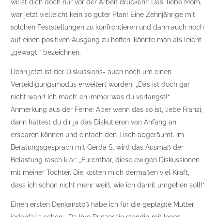
willst dich doch nur vor der Arbeit drücken!“ Das, liebe Mom,
war jetzt vielleicht kein so guter Plan! Eine Zehnjährige mit
solchen Feststellungen zu konfrontieren und dann auch noch
auf einen positiven Ausgang zu hoffen, könnte man als leicht
„gewagt “ bezeichnen.
Denn jetzt ist der Diskussions- auch noch um einen
Verteidigungsmodus erweitert worden: „Das ist doch gar
nicht wahr! Ich mach’ eh immer was du verlangst!“
Anmerkung aus der Ferne: Aber wenn das so ist, liebe Franzi,
dann hättest du dir ja das Diskutieren von Anfang an
ersparen können und einfach den Tisch abgeräumt. Im
Beratungsgespräch mit Gerda S. wird das Ausmaß der
Belastung rasch klar: „Furchtbar, diese ewigen Diskussionen
mit meiner Tochter. Die kosten mich dermaßen viel Kraft,
dass ich schon nicht mehr weiß, wie ich damit umgehen soll!“
Einen ersten Denkanstoß habe ich für die geplagte Mutter