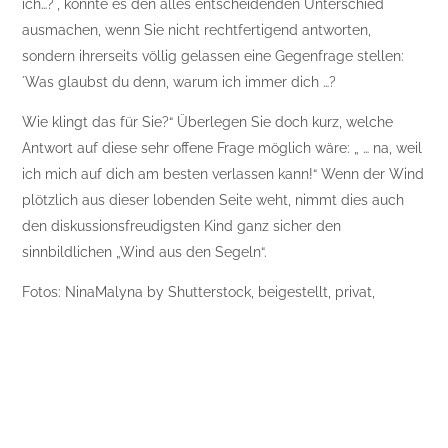
ich…?´, könnte es den alles entscheidenden Unterschied
ausmachen, wenn Sie nicht rechtfertigend antworten,
sondern ihrerseits völlig gelassen eine Gegenfrage stellen:
´Was glaubst du denn, warum ich immer dich …?
Wie klingt das für Sie?“ Überlegen Sie doch kurz, welche
Antwort auf diese sehr offene Frage möglich wäre: „ … na, weil
ich mich auf dich am besten verlassen kann!“ Wenn der Wind
plötzlich aus dieser lobenden Seite weht, nimmt dies auch
den diskussionsfreudigsten Kind ganz sicher den
sinnbildlichen „Wind aus den Segeln“.
Fotos: NinaMalyna by Shutterstock, beigestellt, privat,
Hersteller
Posts
Spaß im Wasser