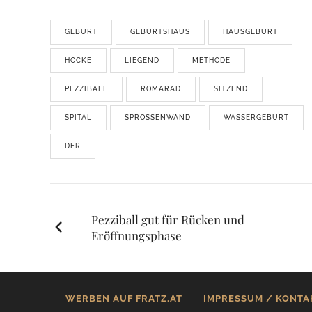
GEBURT
GEBURTSHAUS
HAUSGEBURT
HOCKE
LIEGEND
METHODE
PEZZIBALL
ROMARAD
SITZEND
SPITAL
SPROSSENWAND
WASSERGEBURT
DER
Posts
Pezziball gut für Rücken und
Eröffnungsphase
navigation
WERBEN AUF FRATZ.AT
IMPRESSUM / KONTA