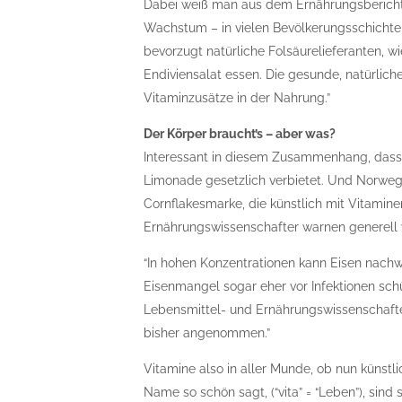
Dabei weiß man aus dem Ernährungsbericht, 
Wachstum – in vielen Bevölkerungsschichte
bevorzugt natürliche Folsäurelieferanten, w
Endiviensalat essen. Die gesunde, natürlich
Vitaminzusätze in der Nahrung.”
Der Körper braucht’s – aber was?
Interessant in diesem Zusammenhang, dass
Limonade gesetzlich verbietet. Und Norweg
Cornflakesmarke, die künstlich mit Vitamine
Ernährungswissenschafter warnen generell v
“In hohen Konzentrationen kann Eisen nachw
Eisenmangel sogar eher vor Infektionen schü
Lebensmittel- und Ernährungswissenschafte
bisher angenommen.”
Vitamine also in aller Munde, ob nun künstli
Name so schön sagt, (“vita” = “Leben”), sin