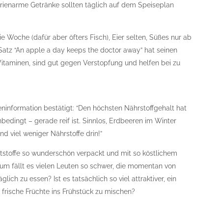
orienarme Getränke sollten täglich auf dem Speiseplan
e Woche (dafür aber öfters Fisch), Eier selten, Süßes nur ab
 Satz “An apple a day keeps the doctor away” hat seinen
Vitaminen, sind gut gegen Verstopfung und helfen bei zu
ninformation bestätigt: “Den höchsten Nährstoffgehalt hat
edingt – gerade reif ist. Sinnlos, Erdbeeren im Winter
d viel weniger Nährstoffe drin!”
tstoffe so wunderschön verpackt und mit so köstlichem
um fällt es vielen Leuten so schwer, die momentan von
lich zu essen? Ist es tatsächlich so viel attraktiver, ein
tt frische Früchte ins Frühstück zu mischen?