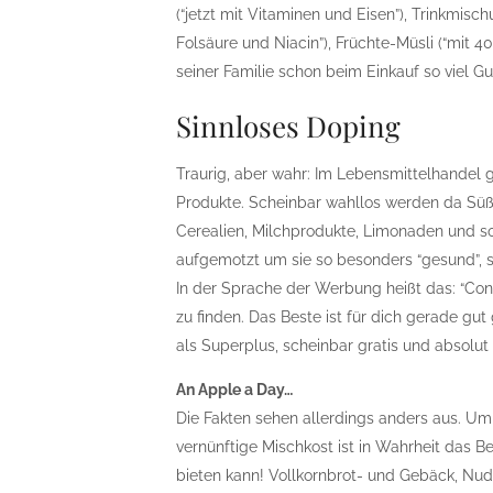
(“jetzt mit Vitaminen und Eisen”), Trinkmisc
Folsäure und Niacin”), Früchte-Müsli (“mit 4
seiner Familie schon beim Einkauf so viel G
Sinnloses Doping
Traurig, aber wahr: Im Lebensmittelhandel 
Produkte. Scheinbar wahllos werden da Süß
Cerealien, Milchprodukte, Limonaden und so
aufgemotzt um sie so besonders “gesund”, sp
In der Sprache der Werbung heißt das: “Cons
zu finden. Das Beste ist für dich gerade gu
als Superplus, scheinbar gratis und absolut 
An Apple a Day…
Die Fakten sehen allerdings anders aus. U
vernünftige Mischkost ist in Wahrheit das B
bieten kann! Vollkornbrot- und Gebäck, Nu