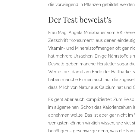
die vorwiegend in Pflanzen gebildet werden
Der Test beweist’s
Frau Mag. Angela Mörixbauer vom VKI (Verei
Zeitschrift “Konsument”, aus denen eindeu
Vitamin- und Mineralstoffmengen oft gar ni
hat mehrere Ursachen: Einige Nährstoffe sind
Deshalb geben manche Hersteller sogar di
Wertes bei, damit am Ende der Haltbarkeits
haben manche Firmen auch nur die zugesetz
dass Milch von Natur aus Calcium hat und O
Es geht aber auch komplizierter: Zum Beis
im allgemeinen. Schon das Kalorienzählen i
abnehmen wollte. Das ist aber gar nicht im
wenigsten können wirklich wissen, wie viel
benötigen – geschweige denn, was die Fami