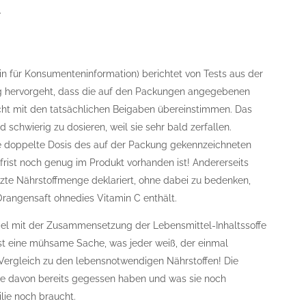
.
n für Konsumenteninformation) berichtet von Tests aus der
tig hervorgeht, dass die auf den Packungen angegebenen
cht mit den tatsächlichen Beigaben übereinstimmen. Das
 schwierig zu dosieren, weil sie sehr bald zerfallen.
e doppelte Dosis des auf der Packung gekennzeichneten
frist noch genug im Produkt vorhanden ist! Andererseits
te Nährstoffmenge deklariert, ohne dabei zu bedenken,
rangensaft ohnedies Vitamin C enthält.
piel mit der Zusammensetzung der Lebensmittel-Inhaltssoffe
st eine mühsame Sache, was jeder weiß, der einmal
 Vergleich zu den lebensnotwendigen Nährstoffen! Die
 sie davon bereits gegessen haben und was sie noch
lie noch braucht.