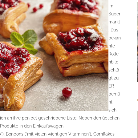
im
Super
markt
. Das
bekan
nte
Rolle
nbild
schlä
gt zu:
ER
bemü
ht
sich
sich an ihre penibel geschriebene Liste. Neben den üblichen
Produkte in den Einkaufswagen.
k”), Bonbons (“mit vielen wichtigen Vitaminen”), Cornflakes