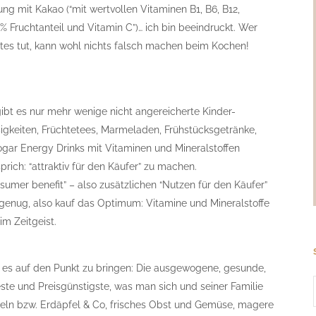
hung mit Kakao (“mit wertvollen Vitaminen B1, B6, B12,
0% Fruchtanteil und Vitamin C”)… ich bin beeindruckt. Wer
utes tut, kann wohl nichts falsch machen beim Kochen!
gibt es nur mehr wenige nicht angereicherte Kinder-
igkeiten, Früchtetees, Marmeladen, Frühstücksgetränke,
gar Energy Drinks mit Vitaminen und Mineralstoffen
rich: “attraktiv für den Käufer” zu machen.
umer benefit” – also zusätzlichen “Nutzen für den Käufer”
t genug, also kauf das Optimum: Vitamine und Mineralstoffe
im Zeitgeist.
m es auf den Punkt zu bringen: Die ausgewogene, gesunde,
este und Preisgünstigste, was man sich und seiner Familie
deln bzw. Erdäpfel & Co, frisches Obst und Gemüse, magere