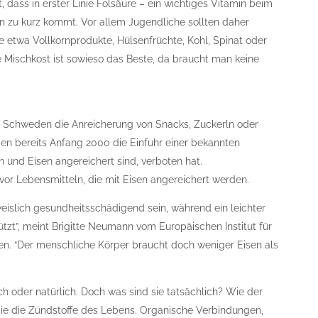
dass in erster Linie Folsäure – ein wichtiges Vitamin beim
n zu kurz kommt. Vor allem Jugendliche sollten daher
ie etwa Vollkornprodukte, Hülsenfrüchte, Kohl, Spinat oder
e Mischkost ist sowieso das Beste, da braucht man keine
 Schweden die Anreicherung von Snacks, Zuckerln oder
en bereits Anfang 2000 die Einfuhr einer bekannten
n und Eisen angereichert sind, verboten hat.
or Lebensmitteln, die mit Eisen angereichert werden.
eislich gesundheitsschädigend sein, während ein leichter
tzt”, meint Brigitte Neumann vom Europäischen Institut für
n. “Der menschliche Körper braucht doch weniger Eisen als
ch oder natürlich. Doch was sind sie tatsächlich? Wie der
d sie die Zündstoffe des Lebens. Organische Verbindungen,