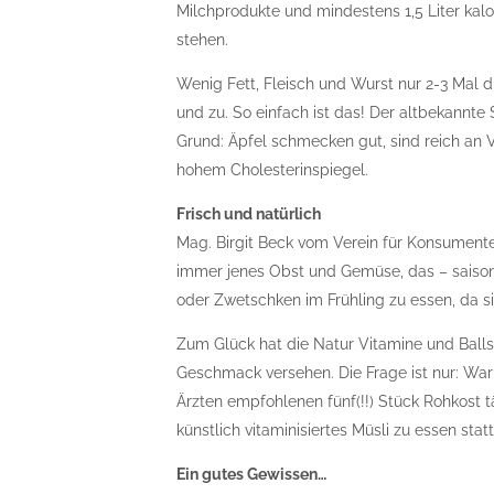
Milchprodukte und mindestens 1,5 Liter kal
stehen.
Wenig Fett, Fleisch und Wurst nur 2-3 Mal di
und zu. So einfach ist das! Der altbekannte
Grund: Äpfel schmecken gut, sind reich an 
hohem Cholesterinspiegel.
Frisch und natürlich
Mag. Birgit Beck vom Verein für Konsumente
immer jenes Obst und Gemüse, das – saisonb
oder Zwetschken im Frühling zu essen, da sin
Zum Glück hat die Natur Vitamine und Balls
Geschmack versehen. Die Frage ist nur: War
Ärzten empfohlenen fünf(!!) Stück Rohkost täg
künstlich vitaminisiertes Müsli zu essen sta
Ein gutes Gewissen…