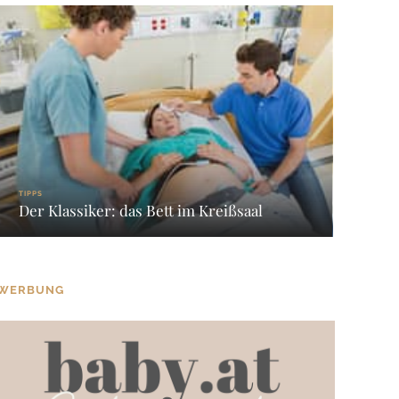
TIPPS
Der Klassiker: das Bett im Kreißsaal
WERBUNG