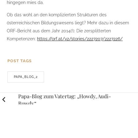
hingegen mies da.
Ob das wohl an den komplizierten Strukturen des
österreichischen Bildungswesens liegt? Mehr dazu in diesem
ORF-Bericht aus dem Jahr 2014(!): Die zersplitterten
Kompetenzen:
https://orf.at/v2/stories/2227207/2227226/
POST TAGS
PAPA_BLOG_2
Posts
Papa-Blog zum Vatertag: „Howdy, Audi-
Rowdy“
navigation
Corona Distance Learning: „Wo ist mein
Sternchen“
RELATED STORIES