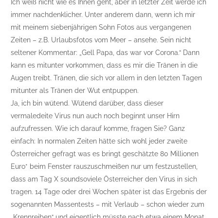
Ich weiß nicht wie es Ihnen geht, aber in letzter Zeit werde ich
immer nachdenklicher. Unter anderem dann, wenn ich mir
mit meinem siebenjährigen Sohn Fotos aus vergangenen
Zeiten – z.B. Urlaubsfotos vom Meer – ansehe. Sein nicht
seltener Kommentar: „Gell Papa, das war vor Corona.“ Dann
kann es mitunter vorkommen, dass es mir die Tränen in die
Augen treibt. Tränen, die sich vor allem in den letzten Tagen
mitunter als Tränen der Wut entpuppen.
Ja, ich bin wütend. Wütend darüber, dass dieser
vermaledeite Virus nun auch noch beginnt unser Hirn
aufzufressen. Wie ich darauf komme, fragen Sie? Ganz
einfach: In normalen Zeiten hätte sich wohl jeder zweite
Österreicher gefragt was es bringt geschätzte 80 Millionen
Euro* beim Fenster rauszuschmeißen nur um festzustellen,
dass am Tag X soundsoviele Österreicher den Virus in sich
tragen. 14 Tage oder drei Wochen später ist das Ergebnis der
sogenannten Massentests – mit Verlaub – schon wieder zum
„Krennreiben“ und eigentlich müsste nach etwa einem Monat