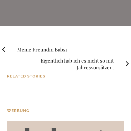
Posts
Meine Freundin Babsi
navigation
Eigentlich hab ich es nicht so mit
Jahresvorsätzen.
RELATED STORIES
BLOG
Na toll.
WERBUNG