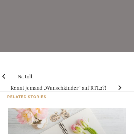
Posts
Na toll.
navigation
Kennt jemand „Wunschkinder“ auf RTL2?!
RELATED STORIES