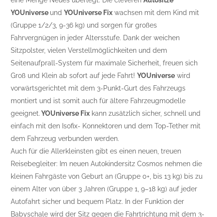
eine Menge Neues überlegt. Die cleveren
Autositze
YOUniverse
und
YOUniverse Fix
wachsen mit dem Kind mit
(Gruppe 1/2/3, 9-36 kg) und sorgen für großes
Fahrvergnügen in jeder Altersstufe. Dank der weichen
Sitzpolster, vielen Verstellmöglichkeiten und dem
Seitenaufprall-System für maximale Sicherheit, freuen sich
Groß und Klein ab sofort auf jede Fahrt!
YOUniverse
wird
vorwärtsgerichtet mit dem 3-Punkt-Gurt des Fahrzeugs
montiert und ist somit auch für ältere Fahrzeugmodelle
geeignet.
YOUniverse Fix
kann zusätzlich sicher, schnell und
einfach mit den Isofix- Konnektoren und dem Top-Tether mit
dem Fahrzeug verbunden werden.
Auch für die Allerkleinsten gibt es einen neuen, treuen
Reisebegleiter: Im neuen Autokindersitz Cosmos nehmen die
kleinen Fahrgäste von Geburt an (Gruppe 0+, bis 13 kg) bis zu
einem Alter von über 3 Jahren (Gruppe 1, 9–18 kg) auf jeder
Autofahrt sicher und bequem Platz. In der Funktion der
Babyschale wird der Sitz gegen die Fahrtrichtung mit dem 3-