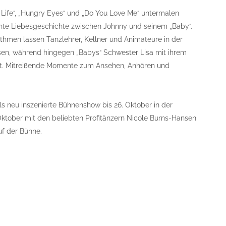
Life“, „Hungry Eyes“ und „Do You Love Me“ untermalen
nnte Liebesgeschichte zwischen Johnny und seinem „Baby“.
men lassen Tanzlehrer, Kellner und Animateure in der
isen, während hingegen „Babys“ Schwester Lisa mit ihrem
rt. Mitreißende Momente zum Ansehen, Anhören und
als neu inszenierte Bühnenshow bis 26. Oktober in der
. Oktober mit den beliebten Profitänzern Nicole Burns-Hansen
uf der Bühne.