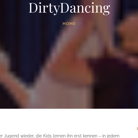
DirtyDancing
HOME
 Jugend wieder, die Kids lernen ihn erst kennen – in jedem