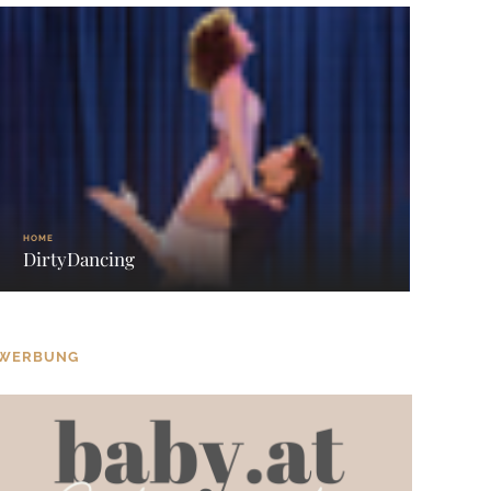
HOME
DirtyDancing
WERBUNG