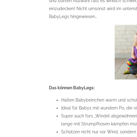
und bunten Auswahl fällt es wirklich schwer,
einzudecken! Nicht umsonst wird im untens
BabyLegs hingewiesen…
Das können BabyLegs:
Halten Babybeinchen warm und schü
Ideal für Babys mit wundem Po, die vi
Super auch fürs „Windel abgewöhnen“,
lange mit Strumpfhosen kämpfen mü
Schützen nicht nur vor Wind, sonder