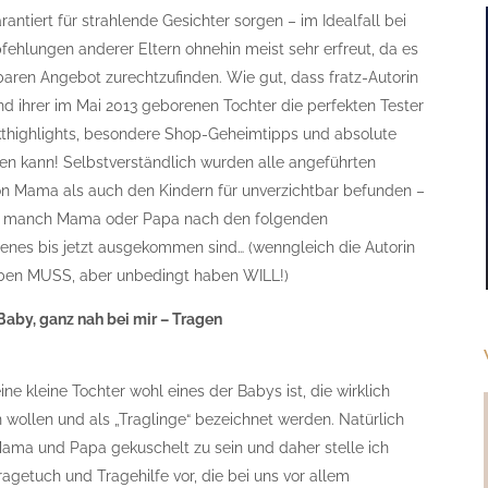
rantiert für strahlende Gesichter sorgen – im Idealfall bei
fehlungen anderer Eltern ohnehin meist sehr erfreut, da es
ubaren Angebot zurechtzufinden. Wie gut, dass fratz-Autorin
nd ihrer im Mai 2013 geborenen Tochter die perfekten Tester
ukthighlights, besondere Shop-Geheimtipps und absolute
en kann! Selbstverständlich wurden alle angeführten
n Mama als auch den Kindern für unverzichtbar befunden –
ch manch Mama oder Papa nach den folgenden
 jenes bis jetzt ausgekommen sind… (wenngleich die Autorin
ben MUSS, aber unbedingt haben WILL!)
Baby, ganz nah bei mir – Tragen
e kleine Tochter wohl eines der Babys ist, die wirklich
ollen und als „Traglinge“ bezeichnet werden. Natürlich
Mama und Papa gekuschelt zu sein und daher stelle ich
 Tragetuch und Tragehilfe vor, die bei uns vor allem