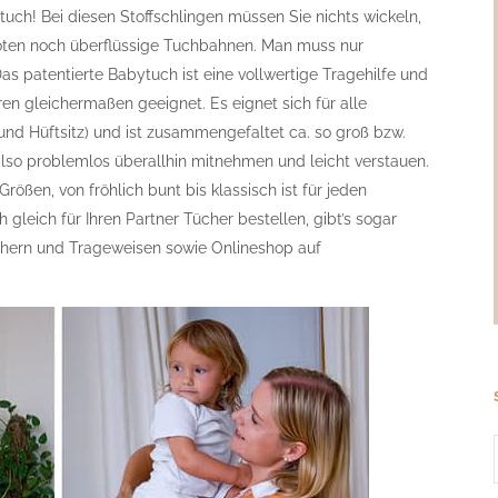
uch! Bei diesen Stoffschlingen müssen Sie nichts wickeln,
noten noch überflüssige Tuchbahnen. Man muss nur
 Das patentierte Babytuch ist eine vollwertige Tragehilfe und
en gleichermaßen geeignet. Es eignet sich für alle
und Hüftsitz) und ist zusammengefaltet ca. so groß bzw.
also problemlos überallhin mitnehmen und leicht verstauen.
rößen, von fröhlich bunt bis klassisch ist für jeden
leich für Ihren Partner Tücher bestellen, gibt’s sogar
Tüchern und Trageweisen sowie Onlineshop auf