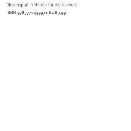
Riesenspaß, nicht nur für die Kleinen!
ISBN 9783772439971, EUR 7,99
Posts
Schicksal einer Mutter wird zur
Unternehmensidee: Gutmarkiert
navigation
Theater HEUSCHRECK Veranstaltungstipp
DRACHEN ZIRKUS
RELATED STORIES
HOME
Geht´s uns gut?
WERBUNG