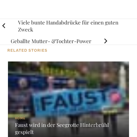
Posts
Viele bunte Handabdrücke für einen guten
Zweck
navigation
Geballte Mutter- &Tochter-Power
RELATED STORIES
HOME
Faust wird in der Seegrotte Hinterbrühl
gespielt