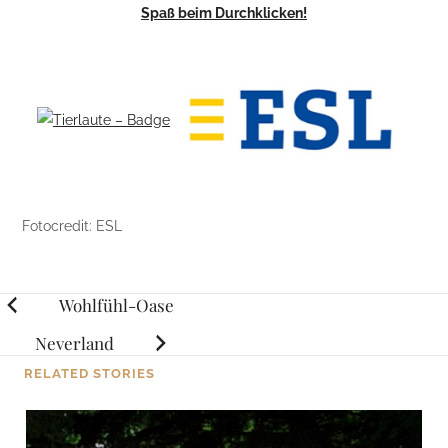
Spaß beim Durchklicken!
Fotocredit: ESL
Posts
Wohlfühl-Oase
navigation
Neverland
RELATED STORIES