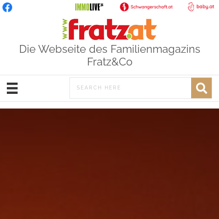
Die Webseite des Familienmagazins
Fratz&Co