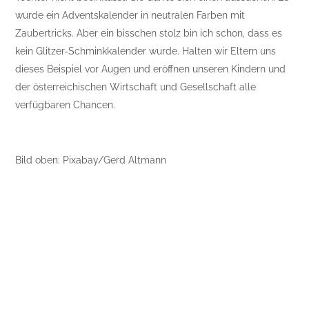
wurde ein Adventskalender in neutralen Farben mit
Zaubertricks. Aber ein bisschen stolz bin ich schon, dass es
kein Glitzer-Schminkkalender wurde. Halten wir Eltern uns
dieses Beispiel vor Augen und eröffnen unseren Kindern und
der österreichischen Wirtschaft und Gesellschaft alle
verfügbaren Chancen.
Bild oben: Pixabay/Gerd Altmann
Bild Mitte: beigestellt – (c) Markus Schneeberger
Posts
„Nicht schulfähig“: Über inklusive Bildung
entscheidet in Österreich der Wohnort
navigation