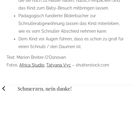
die sie noch zu Hause haben, hübsch einpacken und
das Kind zum Baby-Besuch mitbringen lassen.
Pädagogisch fundierte Bilderbücher zur
Schnullerabgewöhnung lassen das Kind miterleben,
wie es vom Schnuller Abschied nehmen kann.
Dem Kind vor Augen führen, dass es schon zu groß für
einen Schnulli / den Daumen ist.
Text: Marion Breiter-O’Donovan
Fotos:
Africa Studio
,
Tatyana Vyc
– shutterstock.com
Posts
Schmerzen, nein danke!
navigation
Mein ist auch dein – oder doch nicht?
RELATED STORIES
LEBEN
Zwillinge – doppeltes Glück?