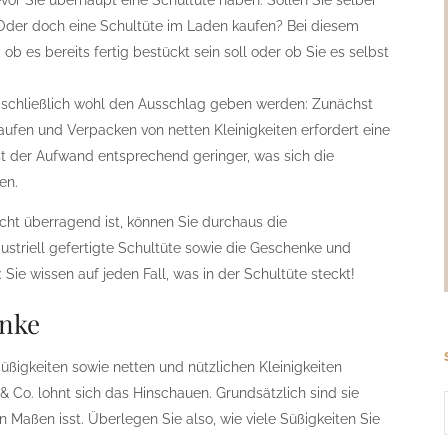
evor Sie überhaupt eine Schultüte haben: Sollen Sie selber
t? Oder doch eine Schultüte im Laden kaufen? Bei diesem
b es bereits fertig bestückt sein soll oder ob Sie es selbst
schließlich wohl den Ausschlag geben werden: Zunächst
aufen und Verpacken von netten Kleinigkeiten erfordert eine
ist der Aufwand entsprechend geringer, was sich die
en.
cht überragend ist, können Sie durchaus die
ustriell gefertigte Schultüte sowie die Geschenke und
 Sie wissen auf jeden Fall, was in der Schultüte steckt!
enke
Süßigkeiten sowie netten und nützlichen Kleinigkeiten
Co. lohnt sich das Hinschauen. Grundsätzlich sind sie
n Maßen isst. Überlegen Sie also, wie viele Süßigkeiten Sie