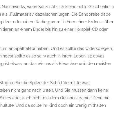
 Naschwerks, wenn Sie zusätzlich kleine nette Geschenke in
n als „Füllmaterial“ dazwischen legen. Die Bandbreite dabei
spitzer oder einem Radiergummi in Form einer Erdnuss über
mitieren an einem Ende) bis hin zu einer Hörspiel-CD oder
nimum an Spaßfaktor haben! Und es sollte das widerspiegeln,
ndest sollte es so sein) auch in Ihrem Leben ist: etwas
g ist etwas, an das wir uns als Erwachsene in den meisten
topfen Sie die Spitze der Schultüte mit (etwas)
keiten nicht ganz nach unten. Und Sie müssen dann keine
n Sie es aber auch nicht mit dem Geschenkpapier. Denn die
hultüte. Und da sollte Ihr Kind doch ein wenig mithalten