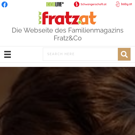
Die Webseite des Familienmagazins
Fratz&Co