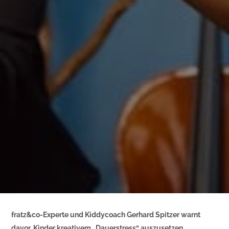
fratz&co-Experte und Kiddycoach Gerhard Spitzer warnt
davor, Kinder kreativem „Dauerstress“ auszusetzen.