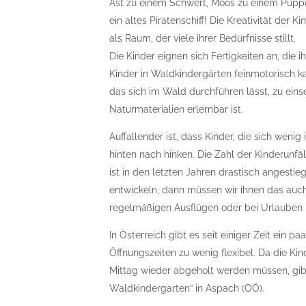
Ast zu einem Schwert, Moos zu einem Puppe
ein altes Piratenschiff! Die Kreativität der 
als Raum, der viele ihrer Bedürfnisse stillt.
Die Kinder eignen sich Fertigkeiten an, die i
Kinder in Waldkindergärten feinmotorisch
das sich im Wald durchführen lässt, zu einse
Naturmaterialien erlernbar ist.
Auffallender ist, dass Kinder, die sich wenig
hinten nach hinken. Die Zahl der Kinderunfäl
ist in den letzten Jahren drastisch angestie
entwickeln, dann müssen wir ihnen das auch
regelmäßigen Ausflügen oder bei Urlauben –
In Österreich gibt es seit einiger Zeit ein p
Öffnungszeiten zu wenig flexibel. Da die K
Mittag wieder abgeholt werden müssen, gibt 
Waldkindergarten” in Aspach (OÖ).