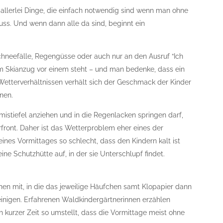
 allerlei Dinge, die einfach notwendig sind wenn man ohne
ss. Und wenn dann alle da sind, beginnt ein
Schneefälle, Regengüsse oder auch nur an den Ausruf “Ich
im Skianzug vor einem steht – und man bedenke, dass ein
 Wetterverhältnissen verhält sich der Geschmack der Kinder
nen.
istiefel anziehen und in die Regenlacken springen darf,
erfront. Daher ist das Wetterproblem eher eines der
eines Vormittages so schlecht, dass den Kindern kalt ist
ine Schutzhütte auf, in der sie Unterschlupf findet.
hen mit, in die das jeweilige Häufchen samt Klopapier dann
einigen. Erfahrenen Waldkindergärtnerinnen erzählen
h kurzer Zeit so umstellt, dass die Vormittage meist ohne