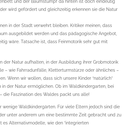
nbett und der Baumstumpf da hinten ist doch eindeutig
Kinder wird gefördert und gleichzeitig erkennen sie die Natur
hnen in der Stadt verwehrt bleiben. Kritiker meinen, dass
 kaum ausgebildet werden und das pädagogische Angebot,
itig wäre. Tatsache ist, dass Feinmotorik sehr gut mit
 in der Natur aufhalten, in der Ausbildung ihrer Grobmotorik
le – wie Fahrradunfälle, Kletterturmstürze oder ähnliches –
gen. Wenn wir wollen, dass sich unsere Kinder “natürlich”
 in der Natur ermöglichen. Ob im Waldkindergarten, bei
 die Faszination des Waldes packt uns alle!
aar wenige Waldkindergärten. Für viele Eltern jedoch sind die
inder unter anderem um eine bestimmte Zeit gebracht und zu
es Alternativmodelle, wie den “integrierten