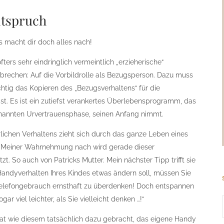
itspruch
s macht dir doch alles nach!
ters sehr eindringlich vermeintlich „erzieherische“
brechen: Auf die Vorbildrolle als Bezugsperson. Dazu muss
ichtig das Kopieren des „Bezugsverhaltens“ für die
 ist. Es ist ein zutiefst verankertes Überlebensprogramm, das
nannten Urvertrauensphase, seinen Anfang nimmt.
erlichen Verhaltens zieht sich durch das ganze Leben eines
. Meiner Wahrnehmung nach wird gerade dieser
. So auch von Patricks Mutter. Mein nächster Tipp trifft sie
andyverhalten Ihres Kindes etwas ändern soll, müssen Sie
 Telefongebrauch ernsthaft zu überdenken! Doch entspannen
ar viel leichter, als Sie vielleicht denken …!“
Rat wie diesem tatsächlich dazu gebracht, das eigene Handy