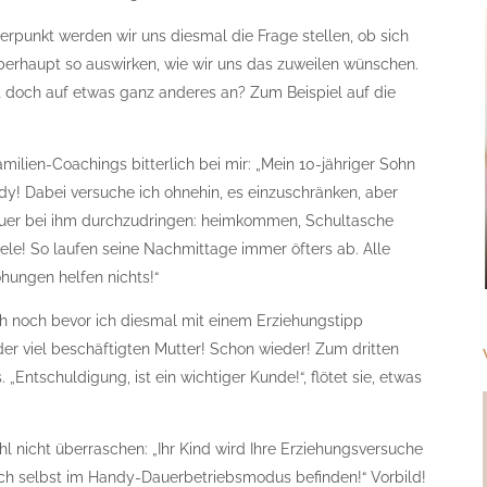
unkt werden wir uns diesmal die Frage stellen, ob sich
rhaupt so auswirken, wie wir uns das zuweilen wünschen.
t doch auf etwas ganz anderes an? Zum Beispiel auf die
milien-Coachings bitterlich bei mir: „Mein 10-jähriger Sohn
y! Dabei versuche ich ohnehin, es einzuschränken, aber
Dauer bei ihm durchzudringen: heimkommen, Schultasche
le! So laufen seine Nachmittage immer öfters ab. Alle
ungen helfen nichts!“
och noch bevor ich diesmal mit einem Erziehungstipp
er viel beschäftigten Mutter! Schon wieder! Zum dritten
„Entschuldigung, ist ein wichtiger Kunde!“, flötet sie, etwas
hl nicht überraschen: „Ihr Kind wird Ihre Erziehungsversuche
ich selbst im Handy-Dauerbetriebsmodus befinden!“ Vorbild!