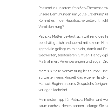
Passend zu unserem fratz&co-Themenschwerp
unsere Bemühungen um „gute Erziehung“ übe
Kommt es in der Hauptsache vielleicht nich
Vorbildwirkung?
Patricks Mutter beklagt sich während des Fa
beschäftigt sich andauernd mit seinem Hand
irgendwie gelingt es mir nicht, damit auf 
wegwerfen, telefonieren, SMSen, Handy-Spie
Maßnahmen, Vereinbarungen und sogar Droh
Mamis hilflose Verzweiflung ist spürbar. D
aufwarten kann, klingelt das eigene Handy d
Mal seit Beginn unseres Gesprächs übrigens. 
verlegen lächelnd.
Mein erster Tipp für Patricks Mutter wird wo
kaum nachvollziehen können, solange Sie s