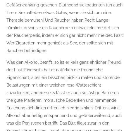
Gefäßerkrankung gesehen. Bluthochdruckpatienten tun auch
ihrem Sexualleben etwas Gutes, wenn sie sich um eine
Therapie bemühen! Und Raucher haben Pech: Lange
nämlich, bevor sie ein Raucherbein entwickeln, meldet sich
der Raucherpenis, indem er sich gar nicht mehr meldet. Fazit:
Wer Zigaretten mehr genießt als Sex, der sollte sich mit
Rauchen befriedigen.
Was den Alkohol betrifft, so ist er kein ganz ehrlicher Freund
der Lust. Einerseits hat er natürlich die freundliche
Eigenschaft, alles ein bisschen pink zu malen und störende
Belastungen mit einer weichen rosa Watteschicht
zuzudecken, andererseits lässt er auch so lästige Barrieren
wie gute Manieren, moralische Bedenken und hemmende
Erziehungsrichtlinien erfreulich niedrig sinken. Drittens wirkt
Alkohol aber heftig entspannend und gefäßerweiternd, auch
was die Penisvenen betrifft: Das Blut fließt zwar in den
Schwellkörper hinein – rinnt aber genauso schnell wieder ab.