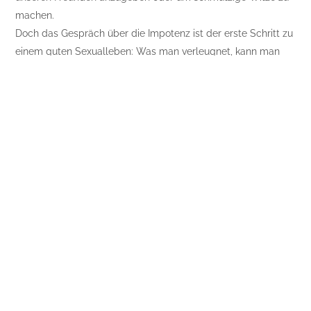
machen.
Doch das Gespräch über die Impotenz ist der erste Schritt zu
einem guten Sexualleben: Was man verleugnet, kann man
nämlich nicht ändern. Oft durchbricht der Dialog schon die
Potenzstörungsspirale. Die Bedeutungslosigkeit von ein
bisschen miesem Sex wird klar. Gibt doch Schlimmeres,
oder? Ein eingewachsener Zehennagel, ein fettes Wimmerl
auf der Nase oder eine kaputte Glühbirne – alles das ist
manchmal doch ärgerlicher als ein Versuch, der nicht
geklappt hat!
Und vielleicht ist es einfach Zeit für ein wenig Abwechslung
in der Sexualkultur: Muss ja nicht immer “harter” Sex sein. Es
sei ganz Ihrer Fantasie überlassen, was man alles mit einem
Penis machen kann, der nicht so ganz “brettelsteif” ist. Und
womit man das alles machen kann, das überlasse ich auch
Ihnen. Hauptsache, es macht Spaß.