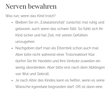
Nerven bewahren
Was tun, wenn das Kind trotzt?
Bleiben Sie im „Eskalationsfall“ zunächst mal ruhig und
gelassen, auch wenn das schwer fällt. So fühlt sich Ihr
Kind sicher und hat Zeit, mit seinen Gefühlen
umzugehen.
Nachgeben darf man als Elternteil schon auch mal.
Aber bitte nicht während einer Trotzreaktion! Klar
dürfen Sie Ihr Handeln und Ihre Verbote zuweilen ein
wenig überdenken. Aber bitte erst nach dem Abklingen
von Wut und Gebrüll.
Je nach Alter des Kindes kann es helfen, wenn es seine
Wünsche irgendwie begründen darf. Oft ist dann eine
gemeinsame Lösung ganz leicht.
Machen Sie sich klar, dass die Trotzphase nicht gegen
Sie gerichtet ist, auch wenn Sie es grade abbekommen