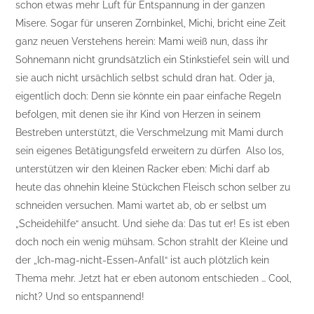
schon etwas mehr Luft für Entspannung in der ganzen
Misere. Sogar für unseren Zornbinkel, Michi, bricht eine Zeit
ganz neuen Verstehens herein: Mami weiß nun, dass ihr
Sohnemann nicht grundsätzlich ein Stinkstiefel sein will und
sie auch nicht ursächlich selbst schuld dran hat. Oder ja,
eigentlich doch: Denn sie könnte ein paar einfache Regeln
befolgen, mit denen sie ihr Kind von Herzen in seinem
Bestreben unterstützt, die Verschmelzung mit Mami durch
sein eigenes Betätigungsfeld erweitern zu dürfen Also los,
unterstützen wir den kleinen Racker eben: Michi darf ab
heute das ohnehin kleine Stückchen Fleisch schon selber zu
schneiden versuchen. Mami wartet ab, ob er selbst um
„Scheidehilfe“ ansucht. Und siehe da: Das tut er! Es ist eben
doch noch ein wenig mühsam. Schon strahlt der Kleine und
der „Ich-mag-nicht-Essen-Anfall“ ist auch plötzlich kein
Thema mehr. Jetzt hat er eben autonom entschieden … Cool,
nicht? Und so entspannend!