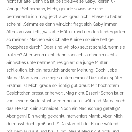
nicht für alle. Denn da ist beispielsweise Gaby, deren 3 -
jähriger Sohnemann, Michi, gerade sowas wie eine
permanente ich-mag-jetzt-aber-grad-nicht-Phase zu haben
scheint! „Stimmt es denn wirklich“, fragt sich Gaby immer
öfters verzweifelt, „was alle Mütter rund um den Kindergarten
so meinen? Machen wirklich alle Kleinen so eine heftige
Trotzphase durch? Oder sind wir bloß selbst schuld, wenn sie
trotzen? Aber wenn nicht, dann kann ich ja ohnehin nichts
Sinnvolles unternehmen!“, resigniert die junge Mutter
schließlich. Ich bin natürlich anderer Meinung: Doch, liebe
Mama! Man kann so einiges unternehmen! Dazu aber später …
Erstmal ist Michi grade so richtig gut drauf: Mit hochrotem
Gesichtchen presst er hervor: „Mag nicht Essen!“ Schon ist er
von seinem Kinderstuhl wieder herunter, während Mama noch
das Fleisch klein schneidet. Noch ein Nachschlag gefällig?
Aber gern! Ein wenig gekränkt interveniert Mami: „Aber, Michi,
du musst doch groß und …!“ Da stampft der Kleine wütend
mit dem Fuß auf und brüllt los: „Nääh! Mag nicht groß und