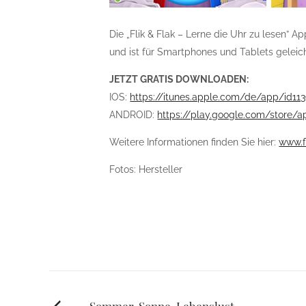
Die „Flik & Flak – Lerne die Uhr zu lesen” Ap
und ist für Smartphones und Tablets gelei
JETZT GRATIS DOWNLOADEN:
IOS:
https://itunes.apple.com/de/app/id11
ANDROID:
https://play.google.com/store/ap
Weitere Informationen finden Sie hier:
www.f
Fotos: Hersteller