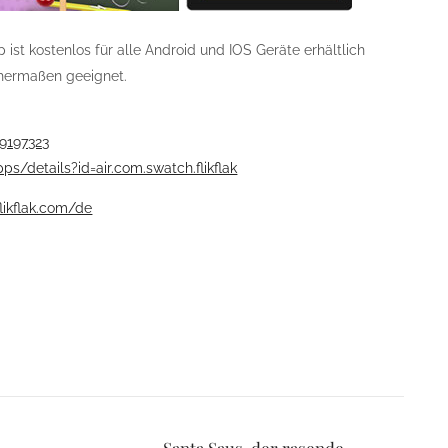
p ist kostenlos für alle Android und IOS Geräte erhältlich
chermaßen geeignet.
39197323
ps/details?id=air.com.swatch.flikflak
likflak.com/de