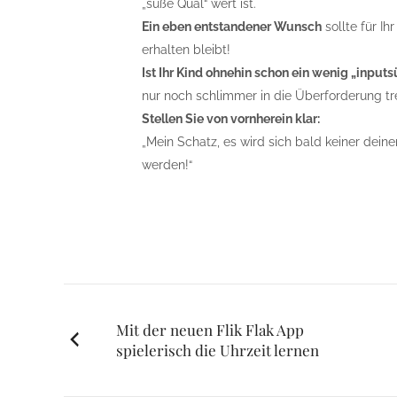
„süße Qual“ wert ist.
Ein eben entstandener Wunsch
sollte für I
erhalten bleibt!
Ist Ihr Kind ohnehin schon ein wenig „inputs
nur noch schlimmer in die Überforderung t
Stellen Sie von vornherein klar:
„Mein Schatz, es wird sich bald keiner dei
werden!“
Posts
Mit der neuen Flik Flak App
spielerisch die Uhrzeit lernen
navigation