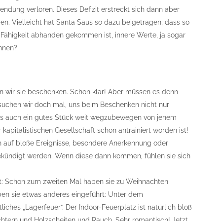
ndung verloren. Dieses Defizit erstreckt sich dann aber
gen. Vielleicht hat Santa Saus so dazu beigetragen, dass so
higkeit abhanden gekommen ist, innere Werte, ja sogar
önnen?
n wir sie beschenken. Schon klar! Aber müssen es denn
suchen wir doch mal, uns beim Beschenken nicht nur
uns auch ein gutes Stück weit wegzubewegen von jenem
 kapitalistischen Gesellschaft schon antrainiert worden ist!
h auf bloße Ereignisse, besondere Anerkennung oder
ekündigt werden. Wenn diese dann kommen, fühlen sie sich
rt: Schon zum zweiten Mal haben sie zu Weihnachten
aben sie etwas anderes eingeführt: Unter dem
ches „Lagerfeuer“. Der Indoor-Feuerplatz ist natürlich bloß
chtern und Holzscheiten und Rauch. Sehr romantisch! Jetzt,