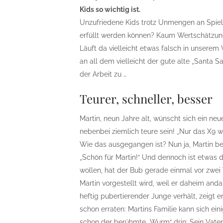
Kids so wichtig ist.
Unzufriedene Kids trotz Unmengen an Spiel
erfüllt werden können? Kaum Wertschätzung i
Läuft da vielleicht etwas falsch in unserem
an all dem vielleicht der gute alte „Santa
der Arbeit zu …
Teurer, schneller, besser
Martin, neun Jahre alt, wünscht sich ein ne
nebenbei ziemlich teure sein! „Nur das X9 wil
Wie das ausgegangen ist? Nun ja, Martin bek
„Schön für Martin!“ Und dennoch ist etwas
wollen, hat der Bub gerade einmal vor zwe
Martin vorgestellt wird, weil er daheim and
heftig pubertierender Junge verhält, zeigt er
schon erraten: Martins Familie kann sich eini
schon der berühmte „Wurm“ drin: Sein Vater