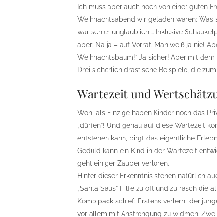
Ich muss aber auch noch von einer guten Fr
Weihnachtsabend wir geladen waren: Was s
war schier unglaublich … Inklusive Schaukelp
aber: Na ja – auf Vorrat. Man weiß ja nie! A
Weihnachtsbaum!“ Ja sicher! Aber mit dem 
Drei sicherlich drastische Beispiele, die z
Wartezeit und Wertschätz
Wohl als Einzige haben Kinder noch das Priv
„dürfen“! Und genau auf diese Wartezeit kom
entstehen kann, birgt das eigentliche Erleb
Geduld kann ein Kind in der Wartezeit entwi
geht einiger Zauber verloren.
Hinter dieser Erkenntnis stehen natürlich au
„Santa Saus“ Hilfe zu oft und zu rasch die 
Kombipack schief: Erstens verlernt der jun
vor allem mit Anstrengung zu widmen. Zweite