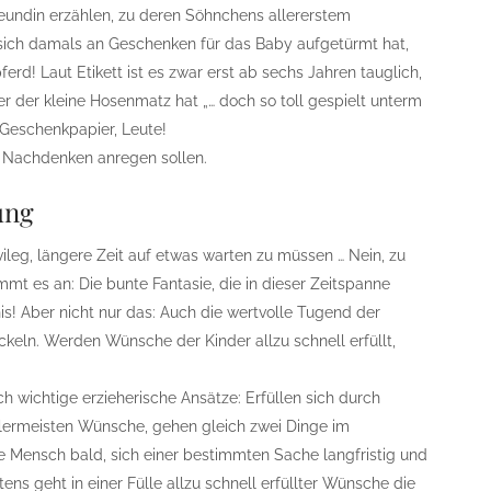
eundin erzählen, zu deren Söhnchens allererstem
ich damals an Geschenken für das Baby aufgetürmt hat,
ferd! Laut Etikett ist es zwar erst ab sechs Jahren tauglich,
ber der kleine Hosenmatz hat „… doch so toll gespielt unterm
Geschenkpapier, Leute!
um Nachdenken anregen sollen.
ung
ileg, längere Zeit auf etwas warten zu müssen … Nein, zu
mt es an: Die bunte Fantasie, die in dieser Zeitspanne
nis! Aber nicht nur das: Auch die wertvolle Tugend der
ckeln. Werden Wünsche der Kinder allzu schnell erfüllt,
ch wichtige erzieherische Ansätze: Erfüllen sich durch
allermeisten Wünsche, gehen gleich zwei Dinge im
ge Mensch bald, sich einer bestimmten Sache langfristig und
ns geht in einer Fülle allzu schnell erfüllter Wünsche die