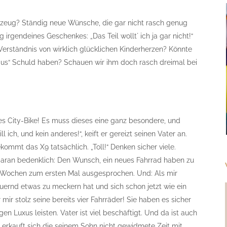
zeug? Ständig neue Wünsche, die gar nicht rasch genug
rgendeines Geschenkes: „Das Teil wollt´ ich ja gar nicht!“
 Verständnis von wirklich glücklichen Kinderherzen? Könnte
 Saus“ Schuld haben? Schauen wir ihm doch rasch dreimal bei
ues City-Bike! Es muss dieses eine ganz besondere, und
l ich, und kein anderes!“, keift er gereizt seinen Vater an.
ommt das X9 tatsächlich. „Toll!“ Denken sicher viele.
 daran bedenklich: Den Wunsch, ein neues Fahrrad haben zu
i Wochen zum ersten Mal ausgesprochen. Und: Als mir
auernd etwas zu meckern hat und sich schon jetzt wie ein
 mir stolz seine bereits vier Fahrräder! Sie haben es sicher
gen Luxus leisten. Vater ist viel beschäftigt. Und da ist auch
 erkauft sich die seinem Sohn nicht gewidmete Zeit mit