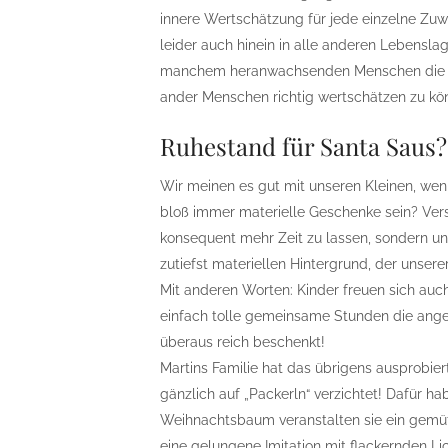
innere Wertschätzung für jede einzelne Zuwe
leider auch hinein in alle anderen Lebensla
manchem heranwachsenden Menschen die Fä
ander Menschen richtig wertschätzen zu k
Ruhestand für Santa Saus?
Wir meinen es gut mit unseren Kleinen, wen
bloß immer materielle Geschenke sein? Ver
konsequent mehr Zeit zu lassen, sondern 
zutiefst materiellen Hintergrund, der unserer
Mit anderen Worten: Kinder freuen sich auc
einfach tolle gemeinsame Stunden die ang
überaus reich beschenkt!
Martins Familie hat das übrigens ausprobie
gänzlich auf „Packerln“ verzichtet! Dafür h
Weihnachtsbaum veranstalten sie ein gemütli
eine gelungene Imitation mit flackernden Li