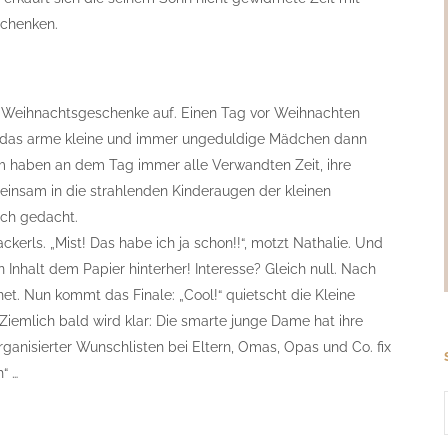
schenken.
e Weihnachtsgeschenke auf. Einen Tag vor Weihnachten
ss das arme kleine und immer ungeduldige Mädchen dann
m haben an dem Tag immer alle Verwandten Zeit, ihre
insam in die strahlenden Kinderaugen der kleinen
sch gedacht.
ckerls. „Mist! Das habe ich ja schon!!“, motzt Nathalie. Und
 Inhalt dem Papier hinterher! Interesse? Gleich null. Nach
net. Nun kommt das Finale: „Cool!“ quietscht die Kleine
 Ziemlich bald wird klar: Die smarte junge Dame hat ihre
rganisierter Wunschlisten bei Eltern, Omas, Opas und Co. fix
“ …