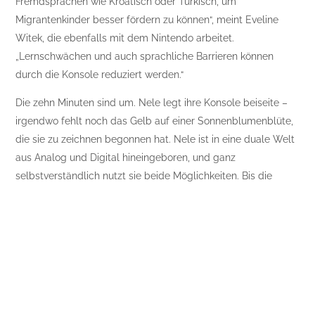
Fremdsprachen wie Kroatisch oder Türkisch, um
Migrantenkinder besser fördern zu können“, meint Eveline
Witek, die ebenfalls mit dem Nintendo arbeitet.
„Lernschwächen und auch sprachliche Barrieren können
durch die Konsole reduziert werden.“
Die zehn Minuten sind um. Nele legt ihre Konsole beiseite –
irgendwo fehlt noch das Gelb auf einer Sonnenblumenblüte,
die sie zu zeichnen begonnen hat. Nele ist in eine duale Welt
aus Analog und Digital hineingeboren, und ganz
selbstverständlich nutzt sie beide Möglichkeiten. Bis die
Sonnenblume ausgemalt ist … dann kommt noch eine lustige
Wolke mit Gesicht dazu!
Jetzt am Gewinnspiel teilnehmen und eines von tollen
Nintendo DS-Spielen gewinnen!
10 gewinnt