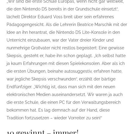
„Wir sind die erste Schule Europas, wenn nicht gar weltweit,
die den Nintendo DS bereits in der Grundschule einsetzt“,
lächelt Direktor Eduard Voss breit über sein erfahrenes
Pädagogengesicht. Als die Lehrerin Beatrice Marschik mit der
Idee an ihn herantrat, die Nintendo DS Lite-Konsole in den
Unterricht einzubauen, war der Vater dreier Kinder und
nunmehrige Großvater nicht restlos begeistert: Eine gewisse
Skepsis, gesteht er, habe ihn schon geplagt. „Ich selbst hatte
ja kaum Erfahrungen mit diesen Spielekonsolen. Aber als ich
die ersten Übungen, beinahe autosuggestiv, erfahren hatte,
war jegliche Skepsis verschwunden“, erzählt der bärtige
Endfünfziger. „Wichtig ist, dass man sich mit den neuen
elektronischen Medien auseinandersetzt. Wir waren ja auch
die erste Schule, die einen PC für den Verwaltungsbereich
bekommen hat. Es lag demnach auf der Hand, diese
Tradition fortzusetzen – wieder Vorreiter zu sein!“
10 gewinnt – immer!