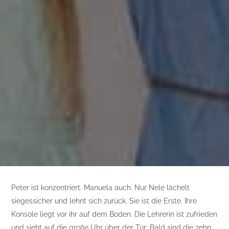
Peter ist konzentriert. Manuela auch. Nur Nele lächelt
siegessicher und lehnt sich zurück. Sie ist die Erste. Ihre
Konsole liegt vor ihr auf dem Boden. Die Lehrerin ist zufrieden
und sieht auf die große Uhr über der Tür: Bald sind die zehn