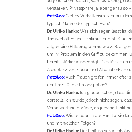
Jugendlichen besteht, wäre es wichtig, das
verstärken. Privatsphäre ja, aber genau so v
fratz&co:
Gibt es Verhaltensmuster auf dem 
typisch Mann oder typisch Frau?
Dr. Ulrike Hanko:
Was sich sagen lässt ist, 
Trinkverhalten und Trinkmuster gibt. Studi
allgemeine Hilfsprogramme wie z. B. allge
um ihr Problem in den Griff zu bekommen,
bereits stärker ausgeprägt. Dies lässt sich
Akzeptanz von Frauen und Alkohol erklären.
fratz&co:
Auch Frauen greifen immer öfter zu
der Preis für die Emanzipation?
Dr. Ulrike Hanko:
Ich glaube schon, dass die
darstellt. Ich würde jedoch nicht sagen, das
Verantwortung darüber, ob jemand trinkt od
fratz&co:
Wie erleben in der Familie Kinder 
und mit welchen Folgen?
Dr. Ulrike Hanko:
Der Einfluss von alkoholkra