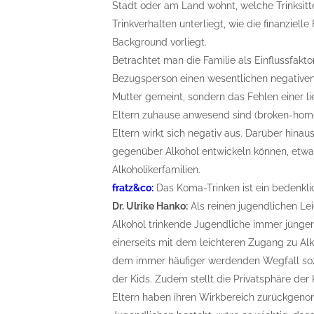
Stadt oder am Land wohnt, welche Trinksitt
Trinkverhalten unterliegt, wie die finanziell
Background vorliegt.
Betrachtet man die Familie als Einflussfaktor
Bezugsperson einen wesentlichen negativen Ei
Mutter gemeint, sondern das Fehlen einer li
Eltern zuhause anwesend sind (broken-home
Eltern wirkt sich negativ aus. Darüber hinau
gegenüber Alkohol entwickeln können, etwas, 
Alkoholikerfamilien.
fratz&co:
Das Koma-Trinken ist ein bedenklich
Dr. Ulrike Hanko:
Als reinen jugendlichen Le
Alkohol trinkende Jugendliche immer jünger 
einerseits mit dem leichteren Zugang zu Alk
dem immer häufiger werdenden Wegfall sozi
der Kids. Zudem stellt die Privatsphäre der 
Eltern haben ihren Wirkbereich zurückgen