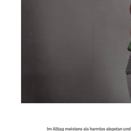
Im Alltag meistens als harmlos abgetan und