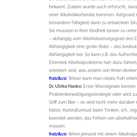
bekannt. Zudem wurde auch erforscht, dass 
einer Alkoholikerfamilie kommen. Aufgrund 
besondere Fähigkeit darin zu entwickeln Sit
Sie mussten in ihrer Kindheit lernen zu unte
– abhängig vom Alkoholisierungsgrad des El
Abhängigkeit eine große Rolle – das bedeut
Abhängigkeit bei. So kann z.B. das Aufrecht
Elternteil Alkoholprobleme hat) dazu führe
orientiert sind, was andere von Ihnen denke
fratz&co:
Woran kann man relativ früh erken
Dr. Ulrike Hanko:
Erste Warnsignale können b
Problembewältigungsstrategie oder wird zur
Griff zum Bier – es wird nicht mehr darüber
hätte), Kontrollverlust beim Trinken, d.h., 
beendet werden, das Fehlen von alkoholfre
müssen.
fratz&co:
Wenn jemand mit einem Alkoholpro