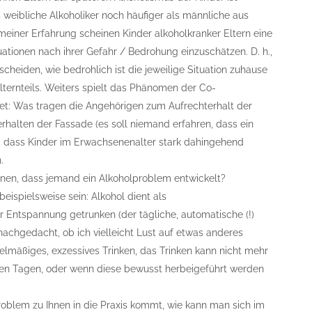
weibliche Alkoholiker noch häufiger als männliche aus
meiner Erfahrung scheinen Kinder alkoholkranker Eltern eine
uationen nach ihrer Gefahr / Bedrohung einzuschätzen. D. h.,
rscheiden, wie bedrohlich ist die jeweilige Situation zuhause
ternteils. Weiters spielt das Phänomen der Co-
et: Was tragen die Angehörigen zum Aufrechterhalt der
erhalten der Fassade (es soll niemand erfahren, dass ein
n, dass Kinder im Erwachsenenalter stark dahingehend
n.
nen, dass jemand ein Alkoholproblem entwickelt?
eispielsweise sein: Alkohol dient als
 Entspannung getrunken (der tägliche, automatische (!)
 nachgedacht, ob ich vielleicht Lust auf etwas anderes
regelmäßiges, exzessives Trinken, das Trinken kann nicht mehr
ien Tagen, oder wenn diese bewusst herbeigeführt werden
blem zu Ihnen in die Praxis kommt, wie kann man sich im