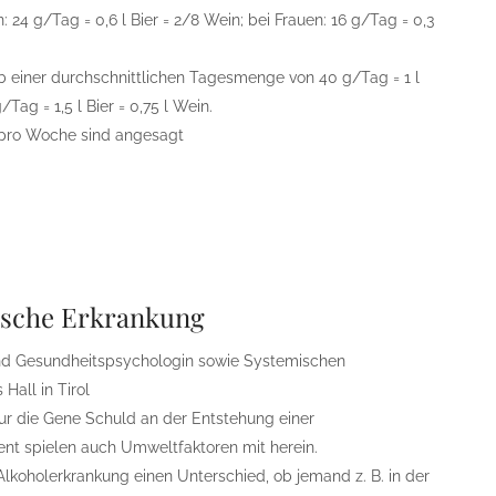
 24 g/Tag = 0,6 l Bier = 2/8 Wein; bei Frauen: 16 g/Tag = 0,3
b einer durchschnittlichen Tagesmenge von 40 g/Tag = 1 l
/Tag = 1,5 l Bier = 0,75 l Wein.
e pro Woche sind angesagt
hische Erkrankung
und Gesundheitspsychologin sowie Systemischen
 Hall in Tirol
ur die Gene Schuld an der Entstehung einer
zent spielen auch Umweltfaktoren mit herein.
Alkoholerkrankung einen Unterschied, ob jemand z. B. in der