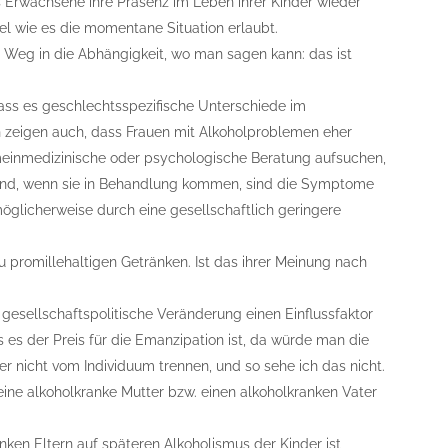
s Erwachsene ihre Präsenz im Leben ihrer Kinder wieder
iel wie es die momentane Situation erlaubt.
Weg in die Abhängigkeit, wo man sagen kann: das ist
dass es geschlechtsspezifische Unterschiede im
en zeigen auch, dass Frauen mit Alkoholproblemen eher
meinmedizinische oder psychologische Beratung aufsuchen,
 und, wenn sie in Behandlung kommen, sind die Symptome
 möglicherweise durch eine gesellschaftlich geringere
 promillehaltigen Getränken. Ist das ihrer Meinung nach
 gesellschaftspolitische Veränderung einen Einflussfaktor
s es der Preis für die Emanzipation ist, da würde man die
er nicht vom Individuum trennen, und so sehe ich das nicht.
eine alkoholkranke Mutter bzw. einen alkoholkranken Vater
nken Eltern auf späteren Alkoholismus der Kinder ist