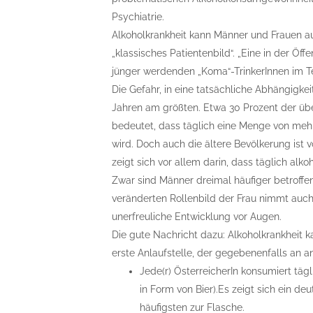
Psychiatrie.
Alkoholkrankheit kann Männer und Frauen aus
„klassisches Patientenbild“. „Eine in der Öf
jünger werdenden „Koma“-TrinkerInnen im Te
Die Gefahr, in eine tatsächliche Abhängigkei
Jahren am größten. Etwa 30 Prozent der üb
bedeutet, dass täglich eine Menge von mehr 
wird. Doch auch die ältere Bevölkerung ist
zeigt sich vor allem darin, dass täglich a
Zwar sind Männer dreimal häufiger betroffe
veränderten Rollenbild der Frau nimmt auch 
unerfreuliche Entwicklung vor Augen.
Die gute Nachricht dazu: Alkoholkrankheit k
erste Anlaufstelle, der gegebenenfalls an 
Jede(r) ÖsterreicherIn konsumiert tägl
in Form von Bier).Es zeigt sich ein d
häufigsten zur Flasche.