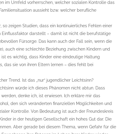
en im Umfeld vorherrschen, welcher sozialen Kontrolle das
e Familiensituation aussieht bzw. welcher berufliche
, so zeigen Studien, dass ein kontinuierliches Fehlen einer
nflussfaktor darstellt – damit ist nicht die berufstätige
ebevollen Fürsorge. Das kann auch der Fall sein, wenn die
), auch eine schlechte Beziehung zwischen Kindern und
s ist es wichtig, dass Kinder eine eindeutige Haltung
das sie von ihren Eltern lernen – dies fehlt bei
er Trend. Ist das „nur“ jugendlicher Leichtsinn?
ichtsinn würde ich dieses Phänomen nicht abtun. Dass
werden, denke ich, ist erwiesen. Ich erkläre mir das
ohol, den sich veränderten finanziellen Möglichkeiten und
aler Kontrolle. Von Bedeutung ist auch der Freundeskreis
Kinder in der heutigen Gesellschaft ein hohes Gut dar. Die
ommen. Aber gerade bei diesem Thema, wenn Gefahr für die