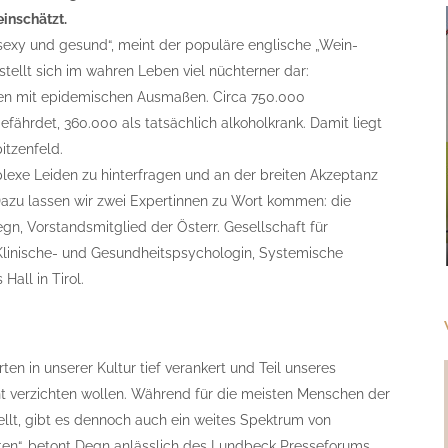
einschätzt.
, sexy und gesund“, meint der populäre englische „Wein-
stellt sich im wahren Leben viel nüchterner dar:
iden mit epidemischen Ausmaßen. Circa 750.000
efährdet, 360.000 als tatsächlich alkoholkrank. Damit liegt
itzenfeld.
lexe Leiden zu hinterfragen und an der breiten Akzeptanz
 Dazu lassen wir zwei Expertinnen zu Wort kommen: die
gn, Vorstandsmitglied der Österr. Gesellschaft für
 Klinische- und Gesundheitspsychologin, Systemische
Hall in Tirol.
en in unserer Kultur tief verankert und Teil unseres
cht verzichten wollen. Während für die meisten Menschen der
ellt, gibt es dennoch auch ein weites Spektrum von
n“, betont Degn anlässlich des Lundbeck Presseforums