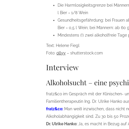
Die Harmlosigkeitsgrenze bei Männern:
l Bier = 1/8 Wein
Gesundheitsgefährdung: bei Frauen a
Bier = 0,5 l Wein; bei Männern: ab 60 g
Mindestens (!) zwei alkoholfreie Tag
Text: Helene Fiegl
Foto:
ollyy
– shutterstock.com
Interview
Alkoholsucht – eine psyc
fratz&co im Gespräch mit der Klinischen- 
Familientherapeutin Ing. Dr. Ulrike Hanko aus
fratz&co:
Man weiß inzwischen, dass nicht n
Alkoholabhängigkeit sind. Zu 30 bis 50 Pro
Dr. Ulrike Hanko:
Ja, es macht in Bezug auf 