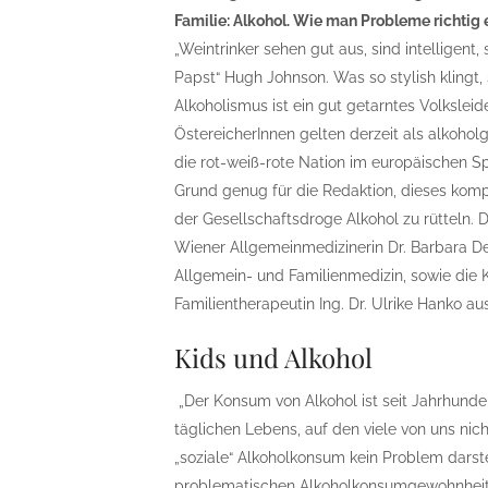
Familie: Alkohol. Wie man Probleme richtig 
„Weintrinker sehen gut aus, sind intelligent
Papst“ Hugh Johnson. Was so stylish klingt, 
Alkoholismus ist ein gut getarntes Volksle
ÖstereicherInnen gelten derzeit als alkoholg
die rot-weiß-rote Nation im europäischen Sp
Grund genug für die Redaktion, dieses komp
der Gesellschaftsdroge Alkohol zu rütteln.
Wiener Allgemeinmedizinerin Dr. Barbara De
Allgemein- und Familienmedizin, sowie die
Familientherapeutin Ing. Dr. Ulrike Hanko aus 
Kids und Alkohol
„Der Konsum von Alkohol ist seit Jahrhundert
täglichen Lebens, auf den viele von uns ni
„soziale“ Alkoholkonsum kein Problem darst
problematischen Alkoholkonsumgewohnheite