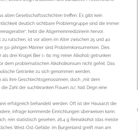
 allen Gesellschaftsschichten treffen. Es gibt kein
fentlichkeit deutlich sichtbare Problemgruppe sind die immer
enageralter“, hebt die Allgemeinmedizinerin hervor.
t zu rutschen, ist vor allem im Alter zwischen 25 und 40
er 50-jährigen Männer sind Problemkonsumenten. Dies
als drei Krügel Bier (= 60 mg reiner Alkohol) getrunken
 vor dem problematischen Alkoholkonsum nicht gefeit. Das
lkoholische Getränke zu sich genommen werden.
n als ihre Geschlechtsgenossinnen, doch „mit dem
die Zahl der suchtkranken Frauen zu“, hält Degn eine
ann erfolgreich behandelt werden. Oft ist der Hausarzt die
andere, infrage kommende Einrichtungen überweisen kann.
ich, rein statistisch gesehen, 26,4 g Reinalkohol (das meiste
eutliches West-Ost-Gefälle: im Burgenland greift man am