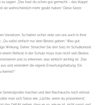
e zu sagen: „Das hast du schon gut gemacht – das klappt
il sie wahrscheinlich mehr geübt haben.“ Diese Sätze
ten Vorsätzen. So haben sicher viele von uns auch in ihrer
t: „Du sollst einfach nur dein Bestes geben.“ Was gut
ilige Wirkung. Daher: Streichen Sie den Satz im Schulkontext
ei einem Referat in der Schule muss man nicht sein Bestes
priorisieren und zu erkennen, was wirklich wichtig ist. ‚Das
us und verändert die eigene Erwartungshaltung. Ein
u kannst!‘“
ne Generalprobe machen und den Nachwuchs noch einmal
llte man sich Sätze wie „Lächle, wenn du präsentierst“,
 das Gefühl geben, dass es so, wie es ist, nicht passt und