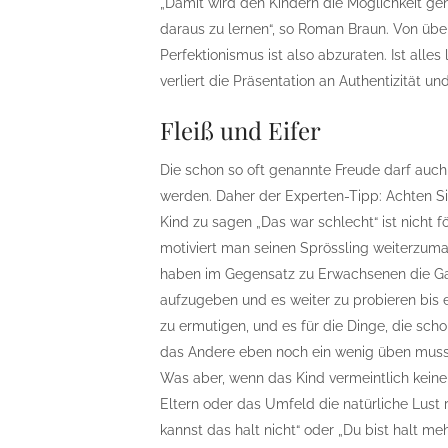
„Damit wird den Kindern die Möglichkeit g
daraus zu lernen“, so Roman Braun. Von üb
Perfektionismus ist also abzuraten. Ist alle
verliert die Präsentation an Authentizität u
Fleiß und Eifer
Die schon so oft genannte Freude darf auch
werden. Daher der Experten-Tipp: Achten Si
Kind zu sagen „Das war schlecht“ ist nicht 
motiviert man seinen Sprössling weiterzuma
haben im Gegensatz zu Erwachsenen die Ga
aufzugeben und es weiter zu probieren bis es
zu ermutigen, und es für die Dinge, die sch
das Andere eben noch ein wenig üben muss
Was aber, wenn das Kind vermeintlich keine
Eltern oder das Umfeld die natürliche Lust 
kannst das halt nicht“ oder „Du bist halt meh