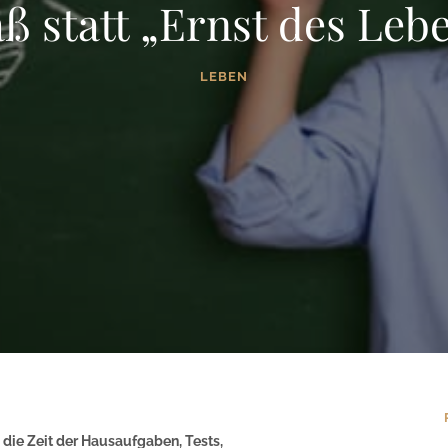
ß statt „Ernst des Leb
LEBEN
 die Zeit der Hausaufgaben, Tests,