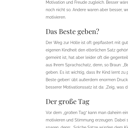
Motivation und Freude zugleich. Besser wär
noch nicht so. Andere waren aber besser, we
motivieren.
Das Beste geben?
Der Weg zur Hölle ist oft gepflastert mit gu
eigenen Kindheit den elterlichen Satz gehör
gemeint ist, hat aber leider oft die gegente
aus Ihrem Sprachschatz, denn, so Braun: „B
geben. Es ist wichtig, dass Ihr Kind lernt zu 
Beste geben‘ übt außerdem enormen Druck a
besserer Motivationssatz ist da: ‚Zeig, was d
Der große Tag
Vor dem „großen Tag“ kann man daheim ei
motivieren und Stimmung erzeugen. Dabei so
sparen, denn: „Solche Sätze würden dem Kind