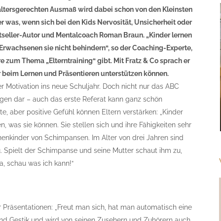
altersgerechten Ausmaß wird dabei schon von den Kleinsten
r was, wenn sich bei den Kids Nervosität, Unsicherheit oder
stseller-Autor und Mentalcoach Roman Braun. „Kinder lernen
 Erwachsenen sie nicht behindern“, so der Coaching-Experte,
e zum Thema „Elterntraining“ gibt. Mit Fratz & Co sprach er
er beim Lernen und Präsentieren unterstützen können.
er Motivation ins neue Schuljahr. Doch nicht nur das ABC
ngen dar – auch das erste Referat kann ganz schön
, aber positive Gefühl können Eltern verstärken: „Kinder
, was sie können. Sie stellen sich und ihre Fähigkeiten sehr
enkinder von Schimpansen. Im Alter von drei Jahren sind
 Spielt der Schimpanse und seine Mutter schaut ihm zu,
ma, schau was ich kann!“
für Präsentationen: „Freut man sich, hat man automatisch eine
und Gestik und wird von seinen Zusehern und Zuhörern auch