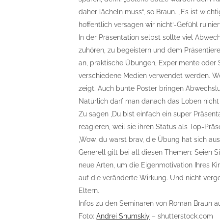
daher lächeln muss“, so Braun. „Es ist wichti
hoffentlich versagen wir nicht‘-Gefühl ruinie
In der Präsentation selbst sollte viel Abwe
zuhören, zu begeistern und dem Präsentiere
an, praktische Übungen, Experimente oder 
verschiedene Medien verwendet werden. We
zeigt. Auch bunte Poster bringen Abwechslu
Natürlich darf man danach das Loben nicht 
Zu sagen ‚Du bist einfach ein super Präsent
reagieren, weil sie ihren Status als Top-Prä
‚Wow, du warst brav, die Übung hat sich ausg
Generell gilt bei all diesen Themen: Seien
neue Arten, um die Eigenmotivation Ihres Ki
auf die veränderte Wirkung. Und nicht verg
Eltern.
Infos zu den Seminaren von Roman Braun a
Foto:
Andrei Shumskiy
– shutterstock.com