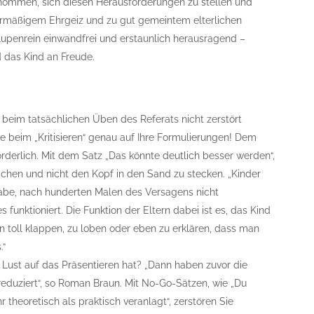
enommen, sich diesen Herausforderungen zu stellen und
ermäßigem Ehrgeiz und zu gut gemeintem elterlichen
s lupenrein einwandfrei und erstaunlich herausragend –
nd das Kind an Freude.
 beim tatsächlichen Üben des Referats nicht zerstört
e beim „Kritisieren“ genau auf Ihre Formulierungen! Dem
förderlich. Mit dem Satz „Das könnte deutlich besser werden“,
chen und nicht den Kopf in den Sand zu stecken. „Kinder
be, nach hunderten Malen des Versagens nicht
 funktioniert. Die Funktion der Eltern dabei ist es, das Kind
on toll klappen, zu loben oder eben zu erklären, dass man
.“
 Lust auf das Präsentieren hat? „Dann haben zuvor die
reduziert“, so Roman Braun. Mit No-Go-Sätzen, wie „Du
r theoretisch als praktisch veranlagt“, zerstören Sie