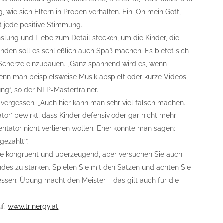
g, wie sich Eltern in Proben verhalten. Ein ‚Oh mein Gott,
rt jede positive Stimmung.
chslung und Liebe zum Detail stecken, um die Kinder, die
nden soll es schließlich auch Spaß machen. Es bietet sich
Scherze einzubauen. „Ganz spannend wird es, wenn
nn man beispielsweise Musik abspielt oder kurze Videos
ng“, so der NLP-Mastertrainer.
vergessen. „Auch hier kann man sehr viel falsch machen.
ator‘ bewirkt, dass Kinder defensiv oder gar nicht mehr
sentator nicht verlieren wollen. Eher könnte man sagen:
ezahlt‘“.
 Sie kongruent und überzeugend, aber versuchen Sie auch
ndes zu stärken. Spielen Sie mit den Sätzen und achten Sie
essen: Übung macht den Meister – das gilt auch für die
uf:
www.trinergy.at