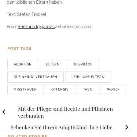
den leiblichen Eltern haben.
Text: Stefan Trockel
Foto:
Snezana Ignjatovic
/Shutterstock.com
POST TAGS
ADOPTION
ELTERN
GESPRÄCH
KLEINKIND. VERTRAUEN
LEIBLICHE ELTERN
MISSTRAUEN
OFFENSIV
TABU
WOHER
Posts
Mit der Pflege sind Rechte und Pflichten
verbunden
navigation
Schenken Sie Ihrem Adoptivkind Ihre Liebe
RELATED STORIES