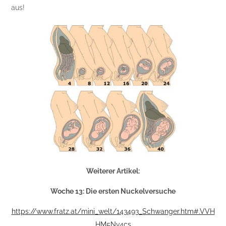
aus!
Weiterer Artikel:
Woche 13: Die ersten Nuckelversuche
https://www.fratz.at/mini_welt/143493_Schwanger.htm#.VVH
HM5Nv4cs