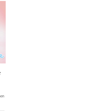
e
nen