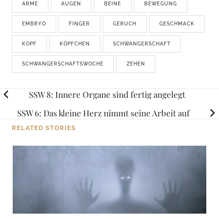
ARME
AUGEN
BEINE
BEWEGUNG
EMBRYO
FINGER
GERUCH
GESCHMACK
KOPF
KÖPFCHEN
SCHWANGERSCHAFT
SCHWANGERSCHAFTSWOCHE
ZEHEN
Posts
SSW 8: Innere Organe sind fertig angelegt
navigation
SSW 6: Das kleine Herz nimmt seine Arbeit auf
RELATED STORIES