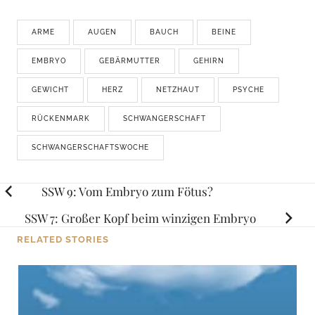
ARME
AUGEN
BAUCH
BEINE
EMBRYO
GEBÄRMUTTER
GEHIRN
GEWICHT
HERZ
NETZHAUT
PSYCHE
RÜCKENMARK
SCHWANGERSCHAFT
SCHWANGERSCHAFTSWOCHE
Posts
SSW 9: Vom Embryo zum Fötus?
navigation
SSW 7: Großer Kopf beim winzigen Embryo
RELATED STORIES