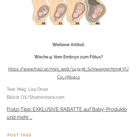
Weiterer Artikel:
Woche 9: Vom Embryo zum Fötus?
https://www.fratz.at/mini_welt/143438_Schwanger.htm#.VU
Co_5Nv4cs
Text: Mag. Lisa Drost
Bild:dr OX/Shutterstock.com
Fratzi-Tipp: EXKLUSIVE RABATTE auf Baby-Produkte
und mehr …
POST TAGS