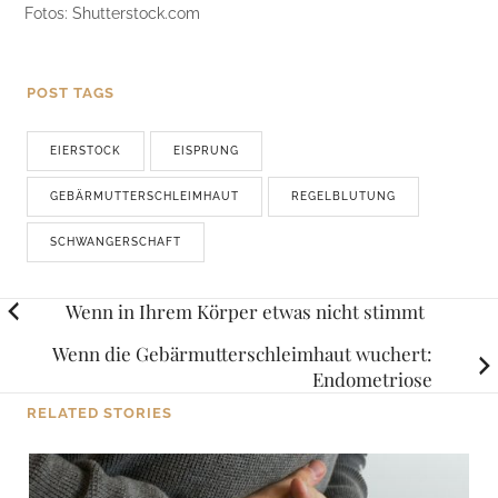
Fotos: Shutterstock.com
POST TAGS
EIERSTOCK
EISPRUNG
GEBÄRMUTTERSCHLEIMHAUT
REGELBLUTUNG
SCHWANGERSCHAFT
Posts
Wenn in Ihrem Körper etwas nicht stimmt
navigation
Wenn die Gebärmutterschleimhaut wuchert:
Endometriose
RELATED STORIES