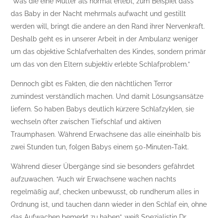
“Was die eine Mutter als normal erlebt, zum Beispiel dass
das Baby in der Nacht mehrmals aufwacht und gestillt
werden will, bringt die andere an den Rand ihrer Nervenkraft.
Deshalb geht es in unserer Arbeit in der Ambulanz weniger
um das objektive Schlafverhalten des Kindes, sondern primär
um das von den Eltern subjektiv erlebte Schlafproblem.”
Dennoch gibt es Fakten, die den nächtlichen Terror
zumindest verständlich machen. Und damit Lösungsansätze
liefern. So haben Babys deutlich kürzere Schlafzyklen, sie
wechseln öfter zwischen Tiefschlaf und aktiven
Traumphasen. Während Erwachsene das alle eineinhalb bis
zwei Stunden tun, folgen Babys einem 50-Minuten-Takt.
Während dieser Übergänge sind sie besonders gefährdet
aufzuwachen. “Auch wir Erwachsene wachen nachts
regelmäßig auf, checken unbewusst, ob rundherum alles in
Ordnung ist, und tauchen dann wieder in den Schlaf ein, ohne
das Aufwachen bemerkt zu haben”, weiß Spezialistin Dr.