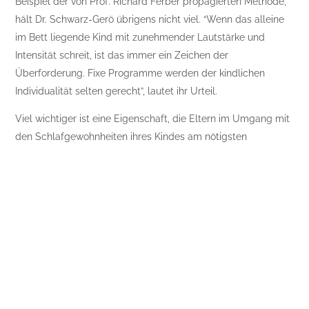
Beispiel der von Prof. Richard Ferber propagierten Methode,
hält Dr. Schwarz-Gerö übrigens nicht viel. “Wenn das alleine
im Bett liegende Kind mit zunehmender Lautstärke und
Intensität schreit, ist das immer ein Zeichen der
Überforderung. Fixe Programme werden der kindlichen
Individualität selten gerecht”, lautet ihr Urteil.
Viel wichtiger ist eine Eigenschaft, die Eltern im Umgang mit
den Schlafgewohnheiten ihres Kindes am nötigsten
brauchen, nämlich Geduld. Nach einer Studie des deutschen
Schlafforschers Dr. Ullrich Rabenschlag haben 40 % aller
Kinder unter drei Jahren Schwierigkeiten beim Einschlafen,
55 % beim Durchschlafen. Erst mit vier bis sechs Jahren
haben die meisten einen stabilen Schlafrhythmus gefunden,
davor gibt es immer wieder Phasen mit unruhigen,
anstrengenden Nächten oder nervigem Theater beim
Schlafengehen.
“Gehirnreifung und Entwicklungsfortschritte verändern auch