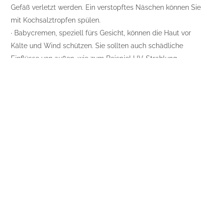
Gefäß verletzt werden. Ein verstopftes Näschen können Sie
mit Kochsalztropfen spülen.
· Babycremen, speziell fürs Gesicht, können die Haut vor
Kälte und Wind schützen. Sie sollten auch schädliche
Einflüsse von außen, wie zum Beispiel UV-Strahlung,
abfangen.
· Viele Neugeborene haben eine sogenannte Babyakne. Bei
dieser zeigen sich eine starke Rötung des Gesichts und
eitrige Pusteln. Bei Trockenheit empfiehlt sich eine Kamillen-
Eucerin-Salbe. Ansonsten ist keine besondere Salbe nötig.
Die Pusteln kann man auch mit russischem Tee abtupfen,
damit sie abtrocknen.
· Der Nabel kann bei Verunreinigung durch Salben- oder
Puderreste mit Wattestäbchen und Öl gereinigt werden.
Anfangs sind die Fingernägel noch sehr weich und müssen
nicht geschnitten werden. Haben sich aber scharfe Kanten
gebildet und kratzt sich das Baby, verwendet man eine