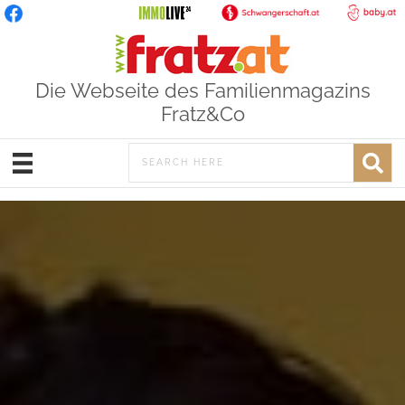
Die Webseite des Familienmagazins
Fratz&Co