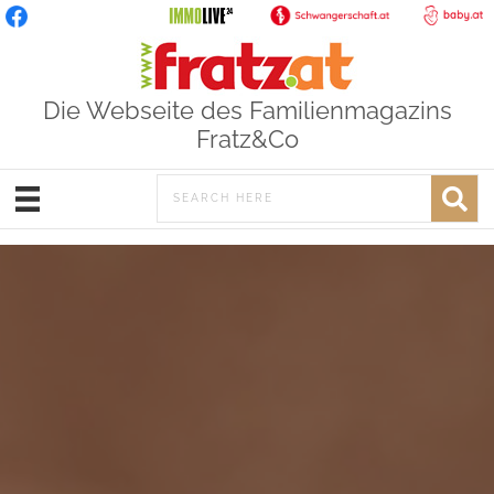
Die Webseite des Familienmagazins
Fratz&Co