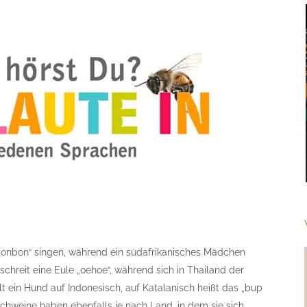
 „bonbon“ singen, während ein südafrikanisches Mädchen
chreit eine Eule „oehoe“, während sich in Thailand der
lt ein Hund auf Indonesisch, auf Katalanisch heißt das „bup
chweine haben ebenfalls je nach Land, in dem sie sich