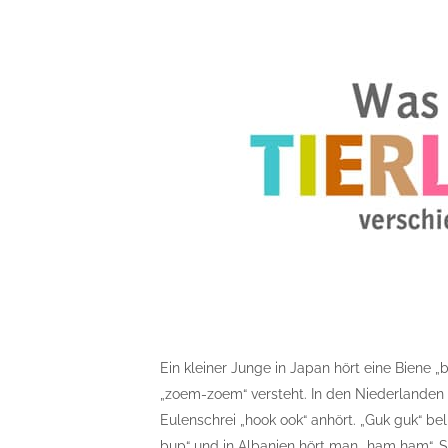
Ein kleiner Junge in Japan hört eine Biene
„zoem-zoem“ versteht. In den Niederlanden s
Eulenschrei „hook ook“ anhört. „Guk guk“ bel
bup“ und in Albanien hört man „ham ham“. S