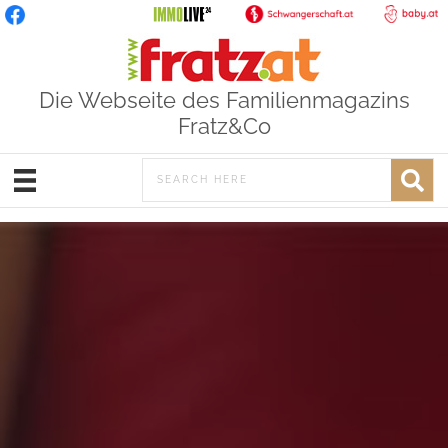
Die Webseite des Familienmagazins
Fratz&Co