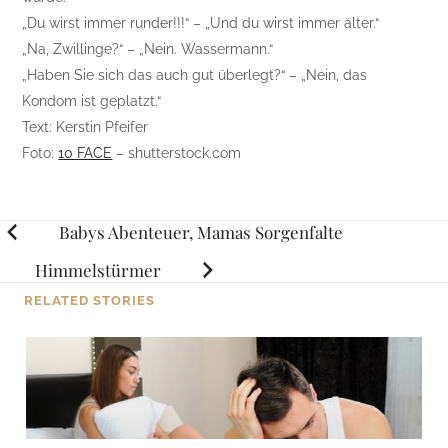
„Du wirst immer runder!!!“ – „Und du wirst immer älter.“
„Na, Zwillinge?“ – „Nein. Wassermann.“
„Haben Sie sich das auch gut überlegt?“ – „Nein, das
Kondom ist geplatzt.“
Text: Kerstin Pfeifer
Foto:
10 FACE
– shutterstock.com
Posts
Babys Abenteuer, Mamas Sorgenfalte
navigation
Himmelstürmer
RELATED STORIES